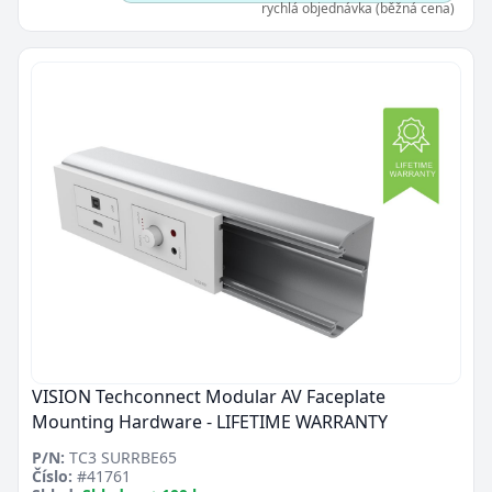
rychlá objednávka (běžná cena)
VISION Techconnect Modular AV Faceplate
Mounting Hardware - LIFETIME WARRANTY
P/N:
TC3 SURRBE65
Číslo:
#41761