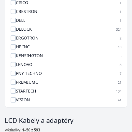
CISCO
1
CRESTRON
1
DELL
1
DELOCK
324
ERGOTRON
2
HP INC
10
KENSINGTON
5
LENOVO
8
PNY TECHNO
7
PREMIUMC
21
STARTECH
134
VISION
41
LCD Kabely a adaptéry
Výsledky:
1
–
50
z
593