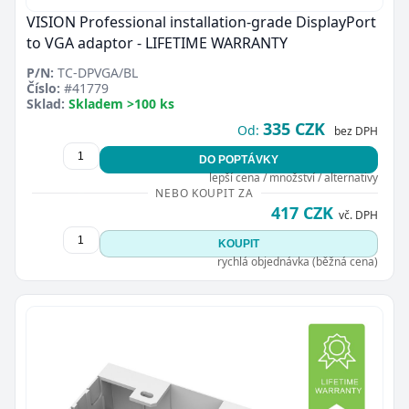
VISION Professional installation-grade DisplayPort
to VGA adaptor - LIFETIME WARRANTY
P/N:
TC-DPVGA/BL
Číslo:
#41779
Sklad:
Skladem >100 ks
335 CZK
Od:
bez DPH
DO POPTÁVKY
lepší cena / množství / alternativy
NEBO KOUPIT ZA
417 CZK
vč. DPH
KOUPIT
rychlá objednávka (běžná cena)