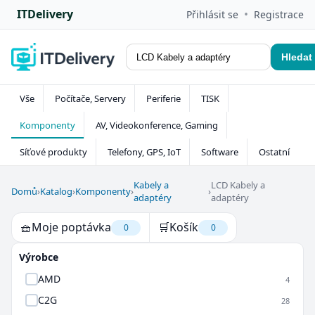
ITDelivery
•
Přihlásit se
Registrace
Hledat
Vše
Počítače, Servery
Periferie
TISK
Komponenty
AV, Videokonference, Gaming
Síťové produkty
Telefony, GPS, IoT
Software
Ostatní
Kabely a
LCD Kabely a
Domů
›
Katalog
›
Komponenty
›
›
adaptéry
adaptéry
🧺
Moje poptávka
🛒
Košík
0
0
Výrobce
AMD
4
C2G
28