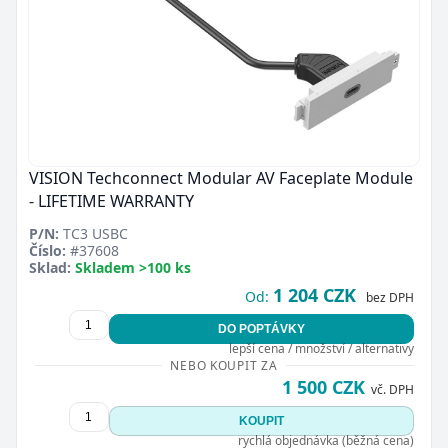
VISION Techconnect Modular AV Faceplate Module
- LIFETIME WARRANTY
P/N:
TC3 USBC
Číslo:
#37608
Sklad:
Skladem >100 ks
1 204 CZK
Od:
bez DPH
DO POPTÁVKY
lepší cena / množství / alternativy
NEBO KOUPIT ZA
1 500 CZK
vč. DPH
KOUPIT
rychlá objednávka (běžná cena)