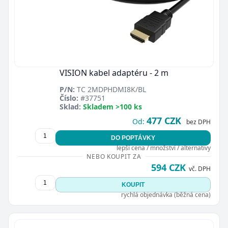
VISION kabel adaptéru - 2 m
P/N:
TC 2MDPHDMI8K/BL
Číslo:
#37751
Sklad:
Skladem >100 ks
477 CZK
Od:
bez DPH
DO POPTÁVKY
lepší cena / množství / alternativy
NEBO KOUPIT ZA
594 CZK
vč. DPH
KOUPIT
rychlá objednávka (běžná cena)