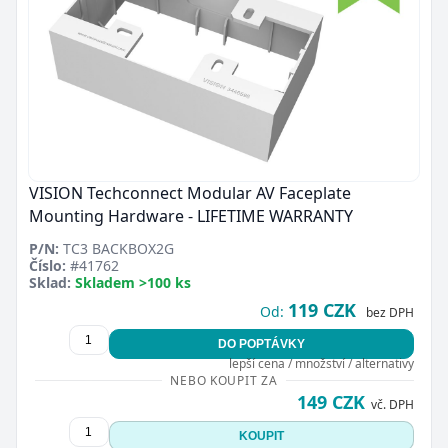
VISION Techconnect Modular AV Faceplate
Mounting Hardware - LIFETIME WARRANTY
P/N:
TC3 BACKBOX2G
Číslo:
#41762
Sklad:
Skladem >100 ks
119 CZK
Od:
bez DPH
DO POPTÁVKY
lepší cena / množství / alternativy
NEBO KOUPIT ZA
149 CZK
vč. DPH
KOUPIT