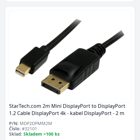
StarTech.com 2m Mini DisplayPort to DisplayPort
1.2 Cable DisplayPort 4k - kabel DisplayPort - 2 m
P/N:
MDP2DPMM2M
Číslo:
#32101
Sklad:
Skladem >100 ks