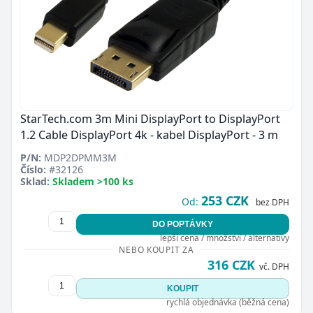
StarTech.com 3m Mini DisplayPort to DisplayPort
1.2 Cable DisplayPort 4k - kabel DisplayPort - 3 m
P/N:
MDP2DPMM3M
Číslo:
#32126
Sklad:
Skladem >100 ks
253 CZK
Od:
bez DPH
DO POPTÁVKY
lepší cena / množství / alternativy
NEBO KOUPIT ZA
316 CZK
vč. DPH
KOUPIT
rychlá objednávka (běžná cena)