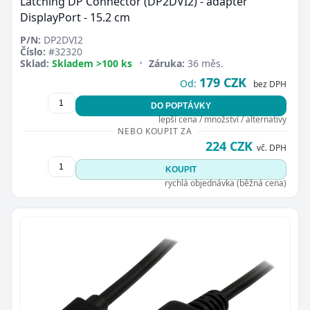
Latching DP Connector (DP2DVI2) - adaptér
DisplayPort - 15.2 cm
P/N:
DP2DVI2
Číslo:
#32320
Sklad:
Skladem >100 ks
•
Záruka:
36 měs.
179 CZK
Od:
bez DPH
DO POPTÁVKY
lepší cena / množství / alternativy
NEBO KOUPIT ZA
224 CZK
vč. DPH
KOUPIT
rychlá objednávka (běžná cena)