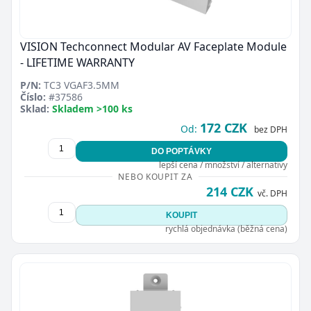
VISION Techconnect Modular AV Faceplate Module
- LIFETIME WARRANTY
P/N:
TC3 VGAF3.5MM
Číslo:
#37586
Sklad:
Skladem >100 ks
172 CZK
Od:
bez DPH
DO POPTÁVKY
lepší cena / množství / alternativy
NEBO KOUPIT ZA
214 CZK
vč. DPH
KOUPIT
rychlá objednávka (běžná cena)