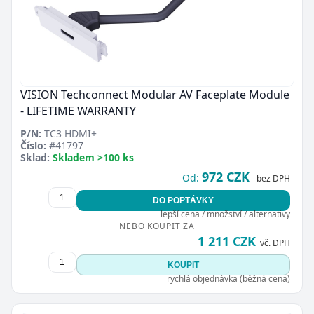
VISION Techconnect Modular AV Faceplate Module
- LIFETIME WARRANTY
P/N:
TC3 HDMI+
Číslo:
#41797
Sklad:
Skladem >100 ks
972 CZK
Od:
bez DPH
DO POPTÁVKY
lepší cena / množství / alternativy
NEBO KOUPIT ZA
1 211 CZK
vč. DPH
KOUPIT
rychlá objednávka (běžná cena)