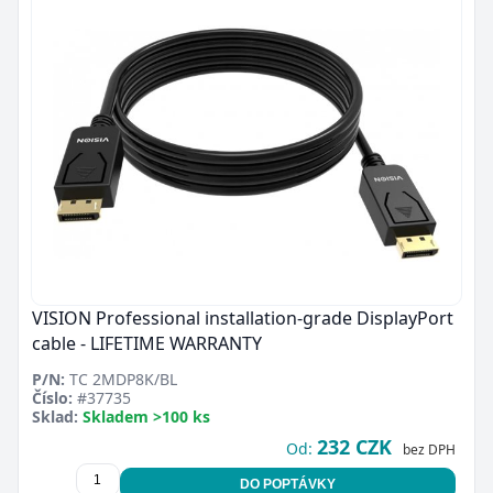
VISION Professional installation-grade DisplayPort
cable - LIFETIME WARRANTY
P/N:
TC 2MDP8K/BL
Číslo:
#37735
Sklad:
Skladem >100 ks
232 CZK
Od:
bez DPH
DO POPTÁVKY