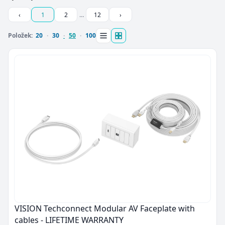
‹
1
2
…
12
›
Položek:
20
30
50
100
VISION Techconnect Modular AV Faceplate with
cables - LIFETIME WARRANTY