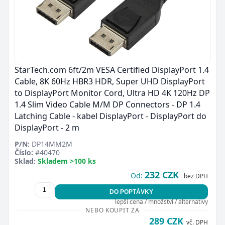
StarTech.com 6ft/2m VESA Certified DisplayPort 1.4
Cable, 8K 60Hz HBR3 HDR, Super UHD DisplayPort
to DisplayPort Monitor Cord, Ultra HD 4K 120Hz DP
1.4 Slim Video Cable M/M DP Connectors - DP 1.4
Latching Cable - kabel DisplayPort - DisplayPort do
DisplayPort - 2 m
P/N:
DP14MM2M
Číslo:
#40470
Sklad:
Skladem >100 ks
232 CZK
Od:
bez DPH
DO POPTÁVKY
lepší cena / množství / alternativy
NEBO KOUPIT ZA
289 CZK
vč. DPH