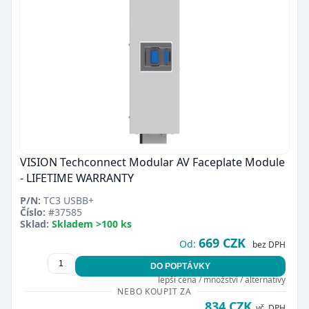
VISION Techconnect Modular AV Faceplate Module
- LIFETIME WARRANTY
P/N:
TC3 USBB+
Číslo:
#37585
Sklad:
Skladem >100 ks
669 CZK
Od:
bez DPH
DO POPTÁVKY
lepší cena / množství / alternativy
NEBO KOUPIT ZA
834 CZK
vč. DPH