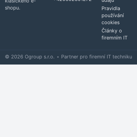
údajů
klasického e-
shopu.
Pravidla
používání
cookies
Články o
firemním IT
© 2026 Ogroup s.r.o.
•
Partner pro firemní IT techniku