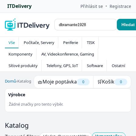
ITDelivery
•
Přihlásit se
Registrace
Hledat
Vše
Počítače, Servery
Periferie
TISK
Komponenty
AV, Videokonference, Gaming
Síťové produkty
Telefony, GPS, IoT
Software
Ostatní
Domů
›
Katalog
🧺
Moje poptávka
🛒
Košík
0
0
Výrobce
Žádné značky pro tento výběr.
Katalog