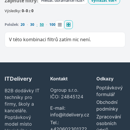
×
×
Zapnuté filtry:
Hledat: dbramante1928
Vymazat vše
Výsledky:
0
–
0
z
0
Položek:
20
30
50
100
V této kombinaci filtrů zatím nic není.
ITDelivery
Kontakt
Odkazy
Zavřít
Poptávkový
Ogroup s.r.o.
B2B dodávky IT
formulář
IČO: 24845124
techniky pro
Obchodní
firmy, školy a
E-mail:
podmínky
kanceláře.
info@itdelivery.cz
Zpracování
Poptávkový
Tel.:
osobních
model místo
+420602301272