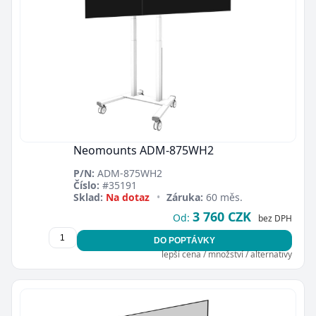
Neomounts ADM-875WH2
P/N:
ADM-875WH2
Číslo:
#35191
Sklad:
Na dotaz
•
Záruka:
60 měs.
3 760 CZK
Od:
bez DPH
DO POPTÁVKY
lepší cena / množství / alternativy