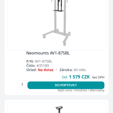
Neomounts AV1-875BL
P/N:
AV1-875BL
Číslo:
#35189
Sklad:
Na dotaz
•
Záruka:
60 měs.
1 579 CZK
Od:
bez DPH
DO POPTÁVKY
lepší cena / množství / alternativy