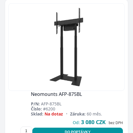
Neomounts AFP-875BL
P/N:
AFP-875BL
Číslo:
#6200
Sklad:
Na dotaz
•
Záruka:
60 měs.
3 080 CZK
Od:
bez DPH
DO POPTÁVKY