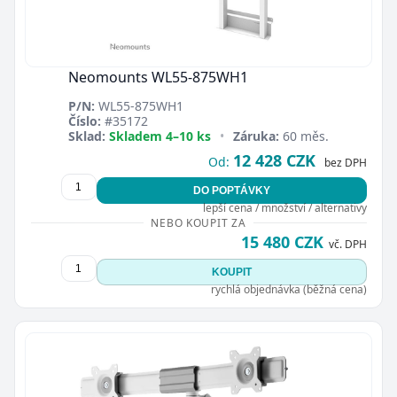
Neomounts WL55-875WH1
P/N:
WL55-875WH1
Číslo:
#35172
Sklad:
Skladem 4–10 ks
•
Záruka:
60 měs.
12 428 CZK
Od:
bez DPH
DO POPTÁVKY
lepší cena / množství / alternativy
NEBO KOUPIT ZA
15 480 CZK
vč. DPH
KOUPIT
rychlá objednávka (běžná cena)