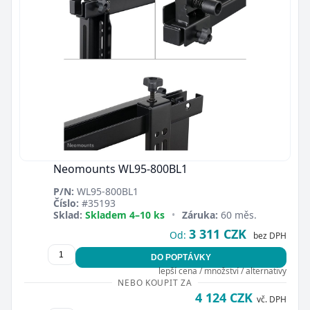
Neomounts WL95-800BL1
P/N:
WL95-800BL1
Číslo:
#35193
Sklad:
Skladem 4–10 ks
•
Záruka:
60 měs.
3 311 CZK
Od:
bez DPH
DO POPTÁVKY
lepší cena / množství / alternativy
NEBO KOUPIT ZA
4 124 CZK
vč. DPH