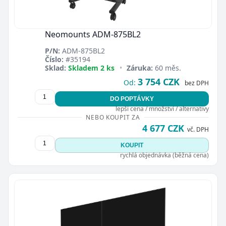
Neomounts ADM-875BL2
P/N:
ADM-875BL2
Číslo:
#35194
Sklad:
Skladem 2 ks
•
Záruka:
60 měs.
3 754 CZK
Od:
bez DPH
DO POPTÁVKY
lepší cena / množství / alternativy
NEBO KOUPIT ZA
4 677 CZK
vč. DPH
KOUPIT
rychlá objednávka (běžná cena)