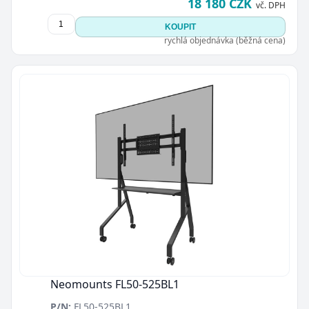
18 180 CZK
vč. DPH
KOUPIT
rychlá objednávka (běžná cena)
Neomounts FL50-525BL1
P/N:
FL50-525BL1