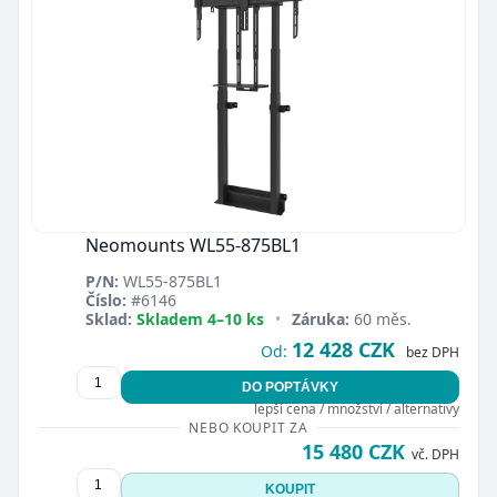
Neomounts WL55-875BL1
P/N:
WL55-875BL1
Číslo:
#6146
Sklad:
Skladem 4–10 ks
•
Záruka:
60 měs.
12 428 CZK
Od:
bez DPH
DO POPTÁVKY
lepší cena / množství / alternativy
NEBO KOUPIT ZA
15 480 CZK
vč. DPH
KOUPIT