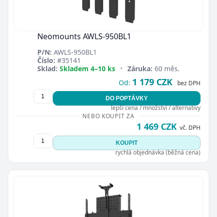
Neomounts AWLS-950BL1
P/N:
AWLS-950BL1
Číslo:
#35141
Sklad:
Skladem 4–10 ks
•
Záruka:
60 měs.
1 179 CZK
Od:
bez DPH
DO POPTÁVKY
lepší cena / množství / alternativy
NEBO KOUPIT ZA
1 469 CZK
vč. DPH
KOUPIT
rychlá objednávka (běžná cena)