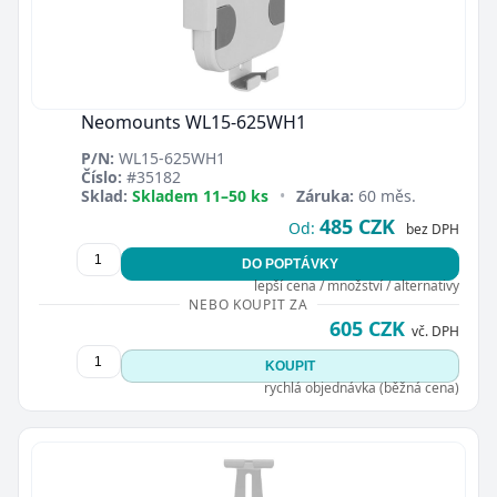
Neomounts WL15-625WH1
P/N:
WL15-625WH1
Číslo:
#35182
Sklad:
Skladem 11–50 ks
•
Záruka:
60 měs.
485 CZK
Od:
bez DPH
DO POPTÁVKY
lepší cena / množství / alternativy
NEBO KOUPIT ZA
605 CZK
vč. DPH
KOUPIT
rychlá objednávka (běžná cena)