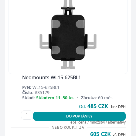
Neomounts WL15-625BL1
P/N:
WL15-625BL1
Číslo:
#35179
Sklad:
Skladem 11–50 ks
•
Záruka:
60 měs.
485 CZK
Od:
bez DPH
DO POPTÁVKY
lepší cena / množství / alternativy
NEBO KOUPIT ZA
605 CZK
vč. DPH