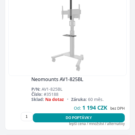
Neomounts AV1-825BL
P/N:
AV1-825BL
Číslo:
#35188
Sklad:
Na dotaz
•
Záruka:
60 měs.
1 194 CZK
Od:
bez DPH
DO POPTÁVKY
lepší cena / množství / alternativy