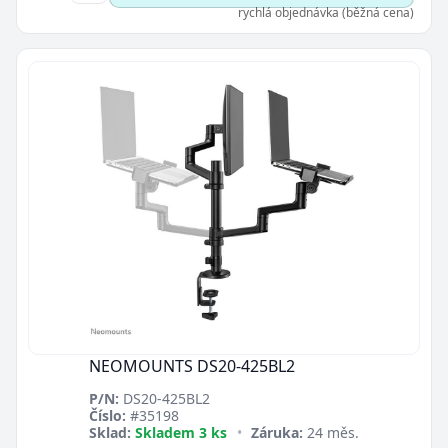
rychlá objednávka (běžná cena)
NEOMOUNTS DS20-425BL2
P/N:
DS20-425BL2
Číslo:
#35198
Sklad:
Skladem 3 ks
•
Záruka:
24 měs.