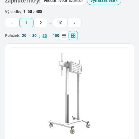
×
×
Zapnuté filtry:
Hledat: Neomounts
Vymazat vše
Výsledky:
1
–
50
z
488
‹
1
2
…
10
›
Položek:
20
30
50
100