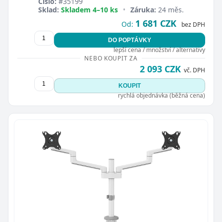
Číslo:
#35199
Sklad:
Skladem 4–10 ks
•
Záruka:
24 měs.
1 681 CZK
Od:
bez DPH
DO POPTÁVKY
lepší cena / množství / alternativy
NEBO KOUPIT ZA
2 093 CZK
vč. DPH
KOUPIT
rychlá objednávka (běžná cena)