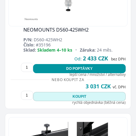
NEOMOUNTS DS60-425WH2
P/N:
DS60-425WH2
Číslo:
#35196
Sklad:
Skladem 4–10 ks
•
Záruka:
24 měs.
2 433 CZK
Od:
bez DPH
DO POPTÁVKY
lepší cena / množství / alternativy
NEBO KOUPIT ZA
3 031 CZK
vč. DPH
KOUPIT
rychlá objednávka (běžná cena)