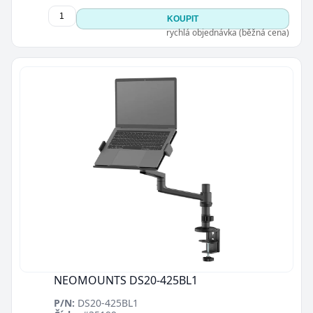
KOUPIT
rychlá objednávka (běžná cena)
NEOMOUNTS DS20-425BL1
P/N:
DS20-425BL1