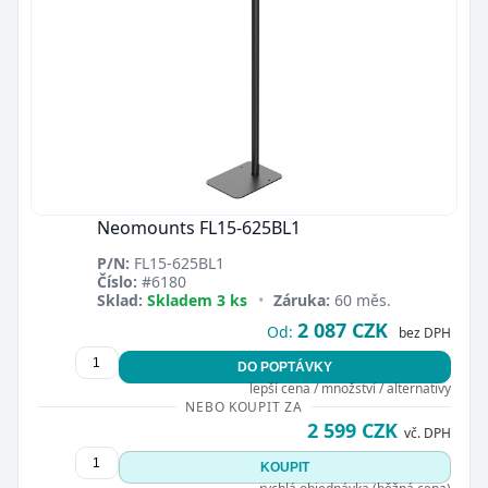
Neomounts FL15-625BL1
P/N:
FL15-625BL1
Číslo:
#6180
Sklad:
Skladem 3 ks
•
Záruka:
60 měs.
2 087 CZK
Od:
bez DPH
DO POPTÁVKY
lepší cena / množství / alternativy
NEBO KOUPIT ZA
2 599 CZK
vč. DPH
KOUPIT