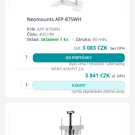
Neomounts AFP-875WH
P/N:
AFP-875WH
Číslo:
#35190
Sklad:
Skladem 1 ks
•
Záruka:
60 měs.
3 083 CZK
Od:
bez DPH
DO POPTÁVKY
lepší cena / množství / alternativy
NEBO KOUPIT ZA
3 841 CZK
vč. DPH
KOUPIT
rychlá objednávka (běžná cena)