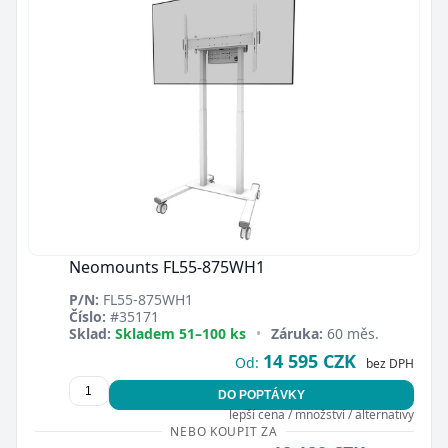
Neomounts FL55-875WH1
P/N:
FL55-875WH1
Číslo:
#35171
Sklad:
Skladem 51–100 ks
•
Záruka:
60 měs.
14 595 CZK
Od:
bez DPH
DO POPTÁVKY
lepší cena / množství / alternativy
NEBO KOUPIT ZA