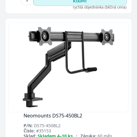
KOUPIT
rychlá objednávka (běžná cena)
Neomounts DS75-450BL2
P/N:
DS75-450BL2
Číslo:
#35153
Sklad:
Skladem 4–10 ks
•
Záruka:
60 měs.