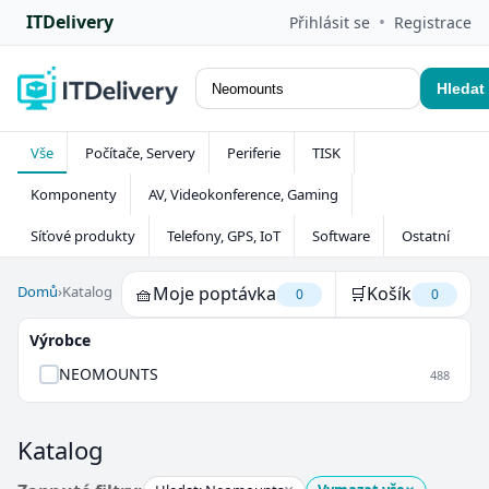
ITDelivery
•
Přihlásit se
Registrace
Hledat
Vše
Počítače, Servery
Periferie
TISK
Komponenty
AV, Videokonference, Gaming
Síťové produkty
Telefony, GPS, IoT
Software
Ostatní
Domů
›
Katalog
🧺
Moje poptávka
🛒
Košík
0
0
Výrobce
NEOMOUNTS
488
Katalog