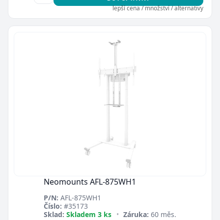
lepší cena / množství / alternativy
Neomounts AFL-875WH1
P/N:
AFL-875WH1
Číslo:
#35173
Sklad:
Skladem 3 ks
•
Záruka:
60 měs.