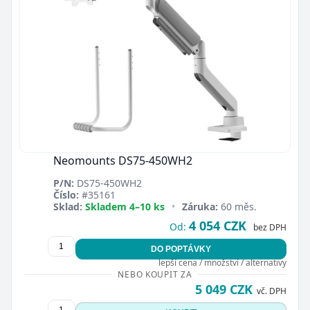
Neomounts DS75-450WH2
P/N:
DS75-450WH2
Číslo:
#35161
Sklad:
Skladem 4–10 ks
•
Záruka:
60 měs.
4 054 CZK
Od:
bez DPH
DO POPTÁVKY
lepší cena / množství / alternativy
NEBO KOUPIT ZA
5 049 CZK
vč. DPH