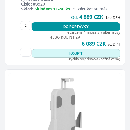
Číslo:
#35201
Sklad:
Skladem 11–50 ks
•
Záruka:
60 měs.
4 889 CZK
Od:
bez DPH
DO POPTÁVKY
lepší cena / množství / alternativy
NEBO KOUPIT ZA
6 089 CZK
vč. DPH
KOUPIT
rychlá objednávka (běžná cena)