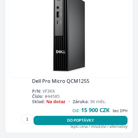
Dell Pro Micro QCM1255
P/N:
VF3KK
Číslo:
#44585
Sklad:
Na dotaz
•
Záruka:
36 měs.
15 900 CZK
Od:
bez DPH
DO POPTÁVKY
lepší cena / množství / alternativy