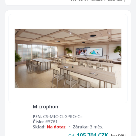
Microphon
P/N:
CS-MIC-CLGPRO-C=
Číslo:
#5761
Sklad:
Na dotaz
•
Záruka:
3 měs.
105 704 CZK
Od:
bez DPH