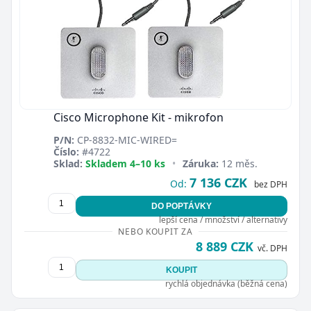
Cisco Microphone Kit - mikrofon
P/N:
CP-8832-MIC-WIRED=
Číslo:
#4722
Sklad:
Skladem 4–10 ks
•
Záruka:
12 měs.
7 136 CZK
Od:
bez DPH
DO POPTÁVKY
lepší cena / množství / alternativy
NEBO KOUPIT ZA
8 889 CZK
vč. DPH
KOUPIT
rychlá objednávka (běžná cena)