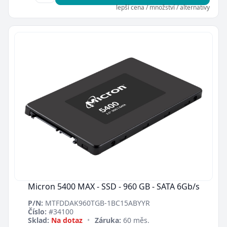
lepší cena / množství / alternativy
Micron 5400 MAX - SSD - 960 GB - SATA 6Gb/s
P/N:
MTFDDAK960TGB-1BC15ABYYR
Číslo:
#34100
Sklad:
Na dotaz
•
Záruka:
60 měs.