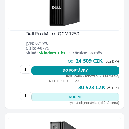
Dell Pro Micro QCM1250
P/N:
071W8
Číslo:
#8775
Sklad:
Skladem 1 ks
•
Záruka:
36 měs.
24 509 CZK
Od:
bez DPH
DO POPTÁVKY
lepší cena / množství / alternativy
NEBO KOUPIT ZA
30 528 CZK
vč. DPH
KOUPIT
rychlá objednávka (běžná cena)