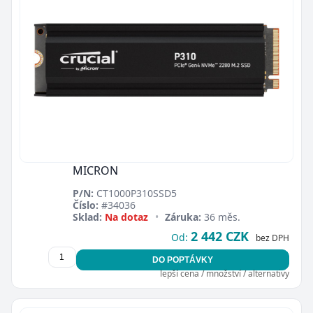
MICRON
P/N:
CT1000P310SSD5
Číslo:
#34036
Sklad:
Na dotaz
•
Záruka:
36 měs.
2 442 CZK
Od:
bez DPH
DO POPTÁVKY
lepší cena / množství / alternativy