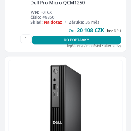
Dell Pro Micro QCM1250
P/N:
F0T6X
Číslo:
#8850
Sklad:
Na dotaz
•
Záruka:
36 měs.
20 108 CZK
Od:
bez DPH
DO POPTÁVKY
lepší cena / množství / alternativy