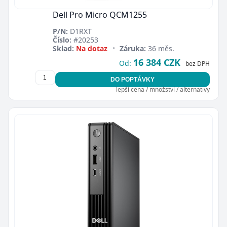
Dell Pro Micro QCM1255
P/N:
D1RXT
Číslo:
#20253
Sklad:
Na dotaz
•
Záruka:
36 měs.
16 384 CZK
Od:
bez DPH
DO POPTÁVKY
lepší cena / množství / alternativy