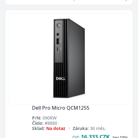
Dell Pro Micro QCM1255
P/N:
090RW
Číslo:
#8880
Sklad:
Na dotaz
•
Záruka:
36 měs.
16 333 CZK
Od:
bez DPH