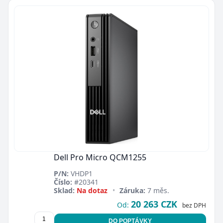
Dell Pro Micro QCM1255
P/N:
VHDP1
Číslo:
#20341
Sklad:
Na dotaz
•
Záruka:
7 měs.
20 263 CZK
Od:
bez DPH
DO POPTÁVKY