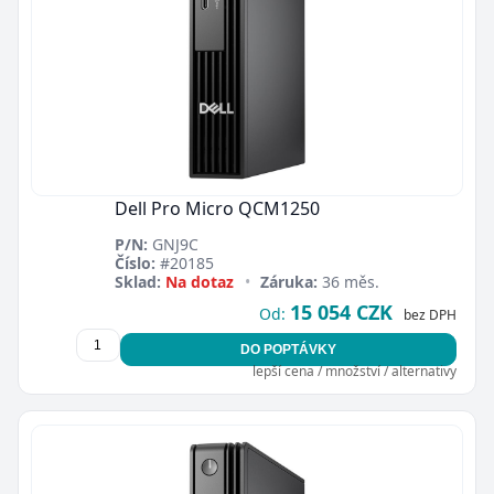
Dell Pro Micro QCM1250
P/N:
GNJ9C
Číslo:
#20185
Sklad:
Na dotaz
•
Záruka:
36 měs.
15 054 CZK
Od:
bez DPH
DO POPTÁVKY
lepší cena / množství / alternativy