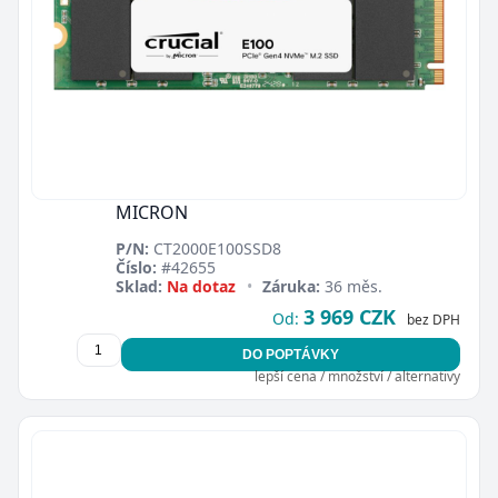
MICRON
P/N:
CT2000E100SSD8
Číslo:
#42655
Sklad:
Na dotaz
•
Záruka:
36 měs.
3 969 CZK
Od:
bez DPH
DO POPTÁVKY
lepší cena / množství / alternativy