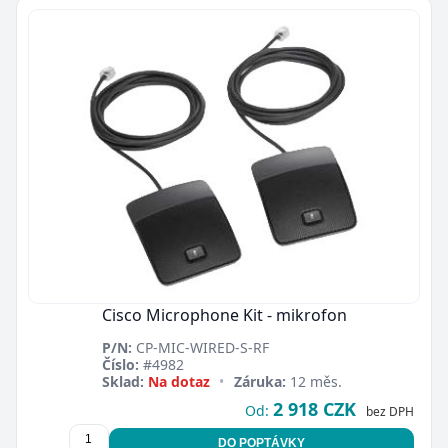
Cisco Microphone Kit - mikrofon
P/N:
CP-MIC-WIRED-S-RF
Číslo:
#4982
Sklad:
Na dotaz
•
Záruka:
12 měs.
2 918 CZK
Od:
bez DPH
DO POPTÁVKY