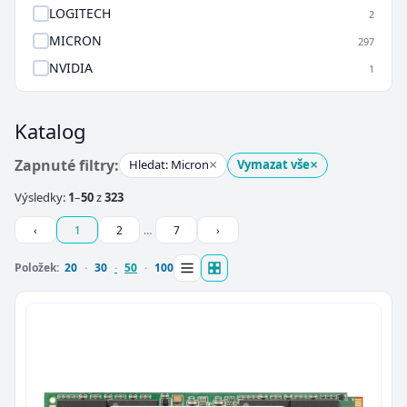
LOGITECH
2
MICRON
297
NVIDIA
1
Katalog
×
×
Zapnuté filtry:
Hledat: Micron
Vymazat vše
Výsledky:
1
–
50
z
323
‹
1
2
…
7
›
Položek:
20
30
50
100