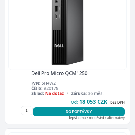
Zavřít
Dell Pro Micro QCM1250
P/N:
5H4W2
Číslo:
#20178
Sklad:
Na dotaz
•
Záruka:
36 měs.
18 053 CZK
Od:
bez DPH
DO POPTÁVKY
lepší cena / množství / alternativy