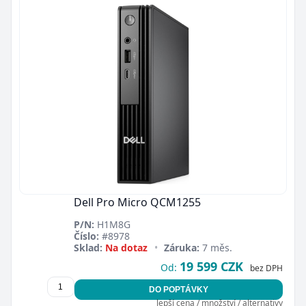
Dell Pro Micro QCM1255
P/N:
H1M8G
Číslo:
#8978
Sklad:
Na dotaz
•
Záruka:
7 měs.
19 599 CZK
Od:
bez DPH
DO POPTÁVKY
lepší cena / množství / alternativy