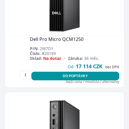
Dell Pro Micro QCM1250
P/N:
2W7D1
Číslo:
#20189
Sklad:
Na dotaz
•
Záruka:
36 měs.
17 114 CZK
Od:
bez DPH
DO POPTÁVKY
lepší cena / množství / alternativy