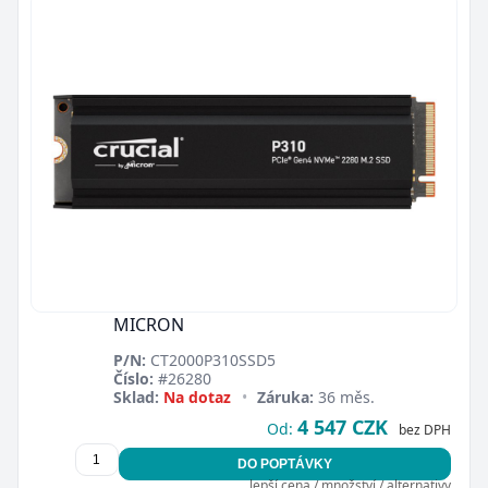
MICRON
P/N:
CT2000P310SSD5
Číslo:
#26280
Sklad:
Na dotaz
•
Záruka:
36 měs.
4 547 CZK
Od:
bez DPH
DO POPTÁVKY
lepší cena / množství / alternativy