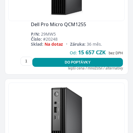
Dell Pro Micro QCM1255
P/N:
29MW5
Číslo:
#20248
Sklad:
Na dotaz
•
Záruka:
36 měs.
15 657 CZK
Od:
bez DPH
DO POPTÁVKY
lepší cena / množství / alternativy