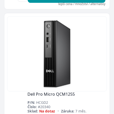
lepší cena / množství / alternativy
Dell Pro Micro QCM1255
P/N:
HCGD2
Číslo:
#20340
Sklad:
Na dotaz
•
Záruka:
7 měs.