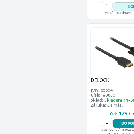
KO
rychlá objednávka
DELOCK
P/N:
85654
Číslo:
#9880
Sklad:
Skladem 11–5
Záruka:
24 měs.
129 C
Od:
DO PO
lepší cena / množství