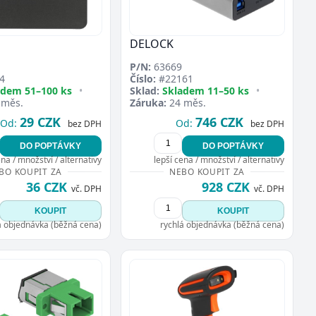
DELOCK
P/N:
63669
4
Číslo:
#22161
adem 51–100 ks
•
Sklad:
Skladem 11–50 ks
•
 měs.
Záruka:
24 měs.
29 CZK
746 CZK
Od:
Od:
bez DPH
bez DPH
DO POPTÁVKY
DO POPTÁVKY
ena / množství / alternativy
lepší cena / množství / alternativy
BO KOUPIT ZA
NEBO KOUPIT ZA
36 CZK
928 CZK
vč. DPH
vč. DPH
KOUPIT
KOUPIT
á objednávka (běžná cena)
rychlá objednávka (běžná cena)