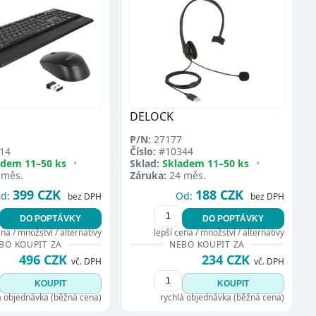
DELOCK
P/N:
27177
14
Číslo:
#10344
adem 11–50 ks
•
Sklad:
Skladem 11–50 ks
•
 měs.
Záruka:
24 měs.
399 CZK
188 CZK
d:
Od:
bez DPH
bez DPH
DO POPTÁVKY
DO POPTÁVKY
ena / množství / alternativy
lepší cena / množství / alternativy
BO KOUPIT ZA
NEBO KOUPIT ZA
496 CZK
234 CZK
vč. DPH
vč. DPH
KOUPIT
KOUPIT
á objednávka (běžná cena)
rychlá objednávka (běžná cena)