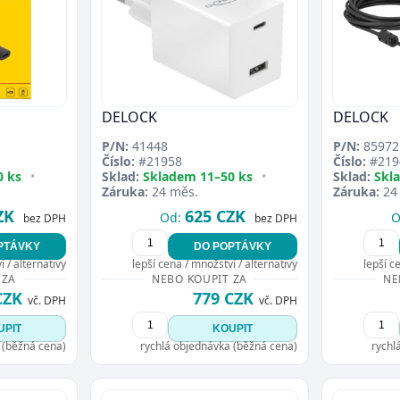
DELOCK
DELOCK
P/N:
41448
P/N:
85972
Číslo:
#21958
Číslo:
#219
0 ks
•
Sklad:
Skladem 11–50 ks
•
Sklad:
Skl
Záruka:
24 měs.
Záruka:
24
ZK
625 CZK
Od:
O
bez DPH
bez DPH
PTÁVKY
DO POPTÁVKY
 / alternativy
lepší cena / množství / alternativy
lepší c
 ZA
NEBO KOUPIT ZA
NE
CZK
779 CZK
vč. DPH
vč. DPH
UPIT
KOUPIT
 (běžná cena)
rychlá objednávka (běžná cena)
rychl