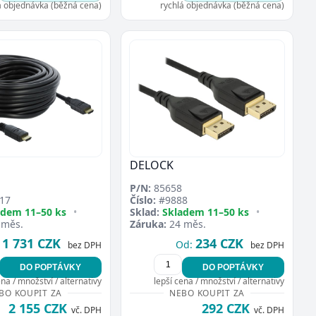
á objednávka (běžná cena)
rychlá objednávka (běžná cena)
DELOCK
P/N:
85658
17
Číslo:
#9888
adem 11–50 ks
•
Sklad:
Skladem 11–50 ks
•
 měs.
Záruka:
24 měs.
1 731 CZK
234 CZK
Od:
bez DPH
bez DPH
DO POPTÁVKY
DO POPTÁVKY
ena / množství / alternativy
lepší cena / množství / alternativy
BO KOUPIT ZA
NEBO KOUPIT ZA
2 155 CZK
292 CZK
vč. DPH
vč. DPH