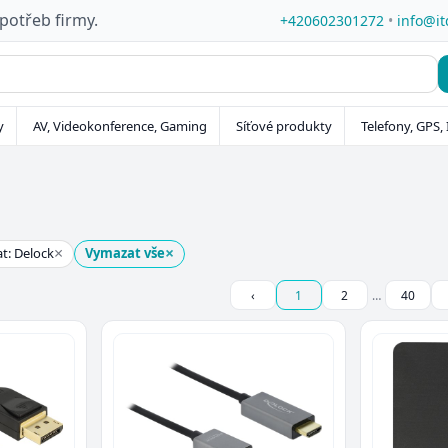
 potřeb firmy.
+420602301272
•
info@it
y
AV, Videokonference, Gaming
Síťové produkty
Telefony, GPS, 
×
×
t: Delock
Vymazat vše
‹
1
2
…
40