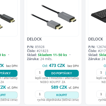
DELOCK
DELOCK
P/N:
85928
P/N:
12674
Číslo:
#21823
Číslo:
#217
0 ks
•
Sklad:
Skladem 11–50 ks
•
Sklad:
Skl
Záruka:
24 měs.
Záruka:
24
ZK
473 CZK
Od:
O
bez DPH
bez DPH
PTÁVKY
DO POPTÁVKY
 / alternativy
lepší cena / množství / alternativy
lepší c
 ZA
NEBO KOUPIT ZA
NE
CZK
589 CZK
vč. DPH
vč. DPH
UPIT
KOUPIT
 (běžná cena)
rychlá objednávka (běžná cena)
rychl