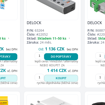
DELOCK
DELOCK
P/N:
63264
P/N:
86887
Číslo:
#22052
Číslo:
#220
0 ks
•
Sklad:
Skladem 11–50 ks
•
Sklad:
Skl
Záruka:
24 měs.
Záruka:
24
ZK
1 136 CZK
Od:
bez DPH
bez DPH
PTÁVKY
DO POPTÁVKY
 / alternativy
lepší cena / množství / alternativy
lepší c
 ZA
NEBO KOUPIT ZA
NE
CZK
1 414 CZK
vč. DPH
vč. DPH
UPIT
KOUPIT
 (běžná cena)
rychlá objednávka (běžná cena)
rychl