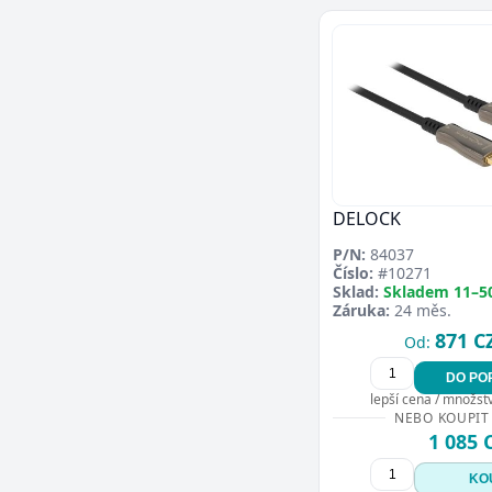
DELOCK
P/N:
84037
Číslo:
#10271
Sklad:
Skladem 11–5
Záruka:
24 měs.
871 C
Od:
DO PO
lepší cena / množství
NEBO KOUPIT
1 085 
KO