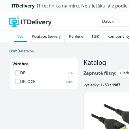
ITDelivery
IT technika na míru. Ne z letáku, ale podle
Vše
Počítače, Servery
Periferie
TISK
Komponent
Domů
›
Katalog
Katalog
Výrobce
Zapnuté filtry:
DELL
Hleda
14
DELOCK
1965
Výsledky:
1
–
50
z
1987