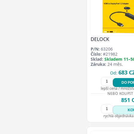
DELOCK
P/N:
63206
Číslo:
#21982
Sklad:
Skladem 11–5
Záruka:
24 měs.
683 C
Od:
DO PO
lepší cena / množství
NEBO KOUPIT
851 
KO
rychlá objednávka