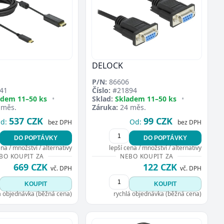
DELOCK
P/N:
86606
41
Číslo:
#21894
adem 11–50 ks
•
Sklad:
Skladem 11–50 ks
•
 měs.
Záruka:
24 měs.
537 CZK
99 CZK
d:
Od:
bez DPH
bez DPH
DO POPTÁVKY
DO POPTÁVKY
ena / množství / alternativy
lepší cena / množství / alternativy
BO KOUPIT ZA
NEBO KOUPIT ZA
669 CZK
122 CZK
vč. DPH
vč. DPH
KOUPIT
KOUPIT
á objednávka (běžná cena)
rychlá objednávka (běžná cena)