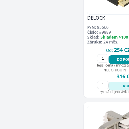
DELOCK
P/N:
85660
Číslo:
#9889
Sklad:
Skladem >100
Záruka:
24 měs.
254 C
Od:
DO PO
lepší cena / množství
NEBO KOUPIT
316 
KO
rychlá objednávka