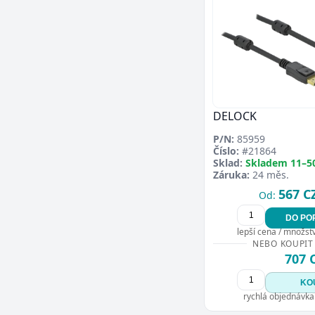
DELOCK
P/N:
85959
Číslo:
#21864
Sklad:
Skladem 11–5
Záruka:
24 měs.
567 C
Od:
DO PO
lepší cena / množství
NEBO KOUPIT
707 
KO
rychlá objednávka