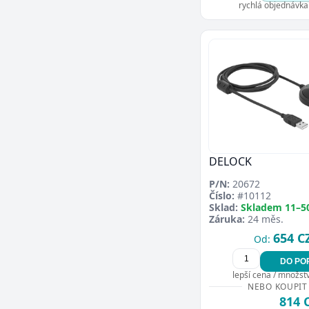
rychlá objednávka
DELOCK
P/N:
20672
Číslo:
#10112
Sklad:
Skladem 11–5
Záruka:
24 měs.
654 C
Od:
DO PO
lepší cena / množství
NEBO KOUPIT
814 