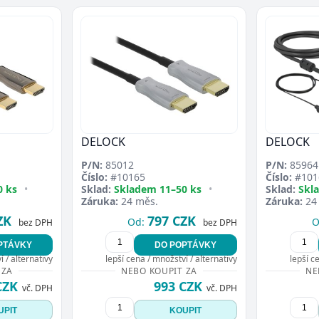
Přejít do poptávky
Zavřít
DELOCK
DELOCK
P/N:
85012
P/N:
85964
Číslo:
#10165
Číslo:
#101
0 ks
•
Sklad:
Skladem 11–50 ks
•
Sklad:
Skl
Záruka:
24 měs.
Záruka:
24
ZK
797 CZK
Od:
O
bez DPH
bez DPH
PTÁVKY
DO POPTÁVKY
 / alternativy
lepší cena / množství / alternativy
lepší c
 ZA
NEBO KOUPIT ZA
NE
CZK
993 CZK
vč. DPH
vč. DPH
UPIT
KOUPIT