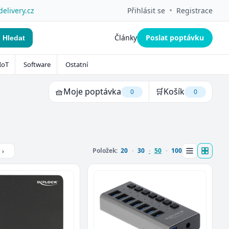
•
delivery.cz
Přihlásit se
Registrace
Články
Poslat poptávku
Hledat
IoT
Software
Ostatní
🧺
Moje poptávka
🛒
Košík
0
0
Položek:
20
30
50
100
›