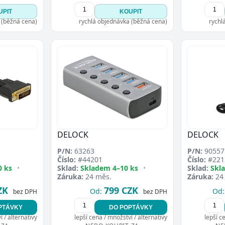
UPIT
KOUPIT
 (běžná cena)
rychlá objednávka (běžná cena)
rychl
DELOCK
DELOCK
P/N:
63263
P/N:
90557
Číslo:
#44201
Číslo:
#221
0 ks
•
Sklad:
Skladem 4–10 ks
•
Sklad:
Skl
Záruka:
24 měs.
Záruka:
24
ZK
799 CZK
Od:
Od:
bez DPH
bez DPH
PTÁVKY
DO POPTÁVKY
 / alternativy
lepší cena / množství / alternativy
lepší c