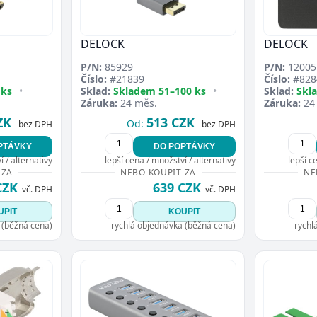
DELOCK
DELOCK
P/N:
85929
P/N:
12005
Číslo:
#21839
Číslo:
#828
 ks
•
Sklad:
Skladem 51–100 ks
•
Sklad:
Skl
Záruka:
24 měs.
Záruka:
24
ZK
513 CZK
Od:
bez DPH
bez DPH
PTÁVKY
DO POPTÁVKY
 / alternativy
lepší cena / množství / alternativy
lepší c
 ZA
NEBO KOUPIT ZA
NE
CZK
639 CZK
vč. DPH
vč. DPH
UPIT
KOUPIT
 (běžná cena)
rychlá objednávka (běžná cena)
rychl