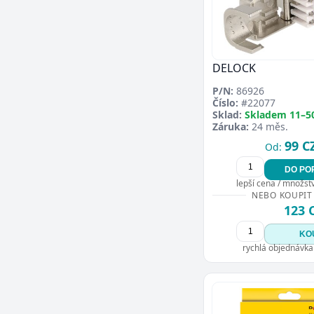
DELOCK
P/N:
86926
Číslo:
#22077
Sklad:
Skladem 11–5
Záruka:
24 měs.
99 C
Od:
DO PO
lepší cena / množství
NEBO KOUPIT
123 
KO
rychlá objednávka