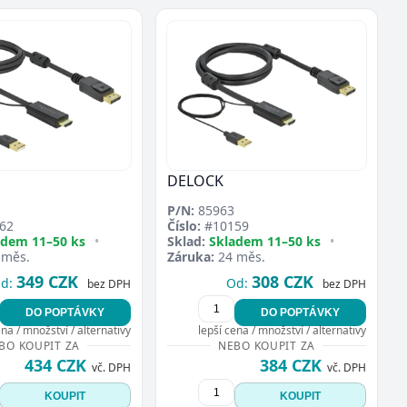
DELOCK
P/N:
85963
62
Číslo:
#10159
adem 11–50 ks
•
Sklad:
Skladem 11–50 ks
•
 měs.
Záruka:
24 měs.
349 CZK
308 CZK
d:
Od:
bez DPH
bez DPH
DO POPTÁVKY
DO POPTÁVKY
ena / množství / alternativy
lepší cena / množství / alternativy
BO KOUPIT ZA
NEBO KOUPIT ZA
434 CZK
384 CZK
vč. DPH
vč. DPH
KOUPIT
KOUPIT