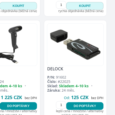
KOUPIT
KOUPIT
á objednávka (běžná cena)
rychlá objednávka (běžná cena)
DELOCK
P/N:
91602
24
Číslo:
#22025
adem 4–10 ks
•
Sklad:
Skladem 4–10 ks
•
 měs.
Záruka:
24 měs.
1 225 CZK
125 CZK
Od:
bez DPH
bez DPH
DO POPTÁVKY
DO POPTÁVKY
ena / množství / alternativy
lepší cena / množství / alternativy