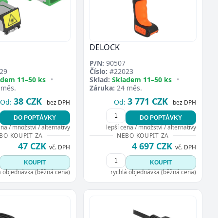
DELOCK
P/N:
90507
29
Číslo:
#22023
adem 11–50 ks
•
Sklad:
Skladem 11–50 ks
•
 měs.
Záruka:
24 měs.
38 CZK
3 771 CZK
Od:
Od:
bez DPH
bez DPH
DO POPTÁVKY
DO POPTÁVKY
ena / množství / alternativy
lepší cena / množství / alternativy
BO KOUPIT ZA
NEBO KOUPIT ZA
47 CZK
4 697 CZK
vč. DPH
vč. DPH
KOUPIT
KOUPIT
á objednávka (běžná cena)
rychlá objednávka (běžná cena)