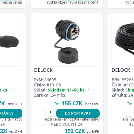
 (běžná cena)
rychlá objednávka (běžná cena)
rychl
DELOCK
DELOCK
P/N:
86695
P/N:
85286
Číslo:
#10108
Číslo:
#100
0 ks
•
Sklad:
Skladem 11–50 ks
•
Sklad:
Skl
Záruka:
24 měs.
Záruka:
24
ZK
155 CZK
Od:
Od:
bez DPH
bez DPH
PTÁVKY
DO POPTÁVKY
 / alternativy
lepší cena / množství / alternativy
lepší c
 ZA
NEBO KOUPIT ZA
NE
CZK
192 CZK
vč. DPH
vč. DPH