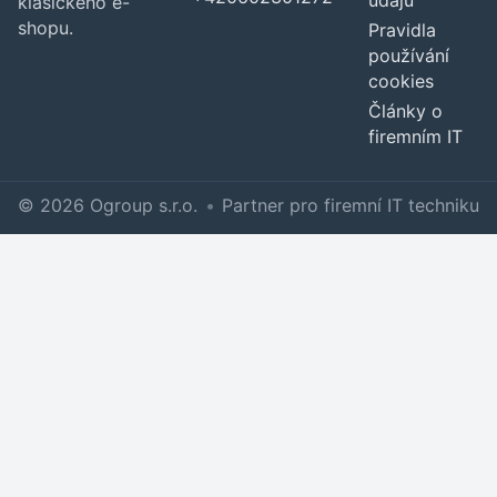
údajů
klasického e-
shopu.
Pravidla
používání
cookies
Články o
firemním IT
© 2026 Ogroup s.r.o.
•
Partner pro firemní IT techniku