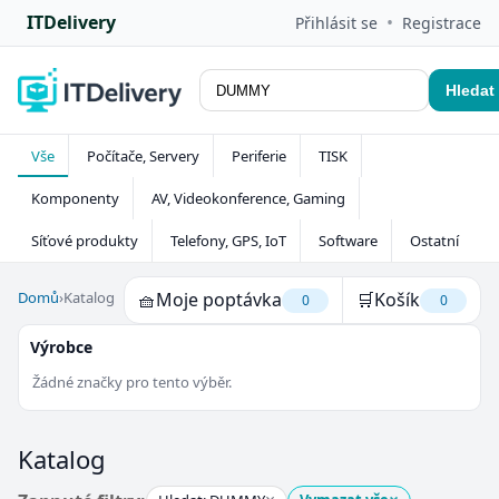
ITDelivery
•
Přihlásit se
Registrace
Hledat
Vše
Počítače, Servery
Periferie
TISK
Komponenty
AV, Videokonference, Gaming
Síťové produkty
Telefony, GPS, IoT
Software
Ostatní
Domů
›
Katalog
🧺
Moje poptávka
🛒
Košík
0
0
Výrobce
Žádné značky pro tento výběr.
Katalog