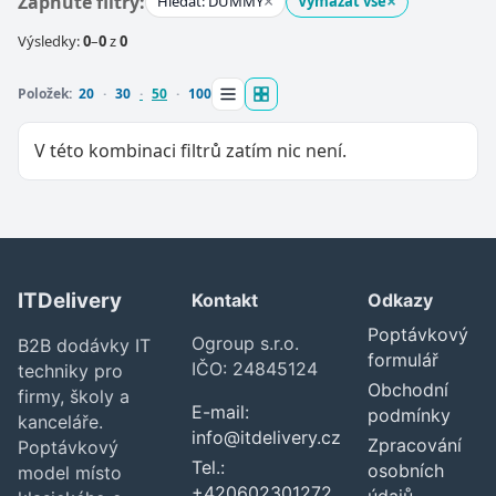
×
×
Zapnuté filtry:
Hledat: DUMMY
Vymazat vše
Výsledky:
0
–
0
z
0
Položek:
20
30
50
100
V této kombinaci filtrů zatím nic není.
ITDelivery
Kontakt
Odkazy
Zavřít
Poptávkový
Ogroup s.r.o.
B2B dodávky IT
formulář
IČO: 24845124
techniky pro
Obchodní
firmy, školy a
E-mail:
podmínky
kanceláře.
info@itdelivery.cz
Zpracování
Poptávkový
Tel.:
osobních
model místo
+420602301272