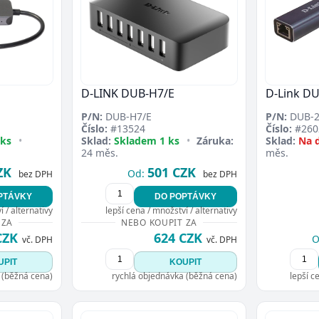
D-LINK DUB-H7/E
D-Link D
P/N:
DUB-H7/E
P/N:
DUB-2
Číslo:
#13524
Číslo:
#260
 ks
•
Sklad:
Skladem 1 ks
•
Záruka:
Sklad:
Na 
24 měs.
měs.
ZK
501 CZK
Od:
bez DPH
bez DPH
PTÁVKY
DO POPTÁVKY
 / alternativy
lepší cena / množství / alternativy
 ZA
NEBO KOUPIT ZA
CZK
624 CZK
O
vč. DPH
vč. DPH
UPIT
KOUPIT
 (běžná cena)
rychlá objednávka (běžná cena)
lepší c