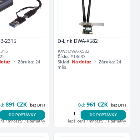
UB-2315
D-Link DWA-X582
315
P/N:
DWA-X582
25
Číslo:
#13633
dotaz
•
Záruka:
24
Sklad:
Na dotaz
•
Záruka:
24
měs.
891 CZK
961 CZK
d:
Od:
bez DPH
bez DPH
DO POPTÁVKY
DO POPTÁVKY
ena / množství / alternativy
lepší cena / množství / alternativy