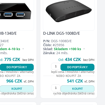
UB-1340/E
D-LINK DGS-1008D/E
340/E
P/N:
DGS-1008D/E
27
Číslo:
#25956
adem 4–10 ks
•
Sklad:
Skladem >100 ks
•
 měs.
Záruka:
24 měs.
775 CZK
434 CZK
d:
Od:
bez DPH
bez DPH
DO POPTÁVKY
DO POPTÁVKY
ena / množství / alternativy
lepší cena / množství / alternativy
BO KOUPIT ZA
NEBO KOUPIT ZA
966 CZK
541 CZK
vč. DPH
vč. DPH
KOUPIT
KOUPIT
á objednávka (běžná cena)
rychlá objednávka (běžná cena)