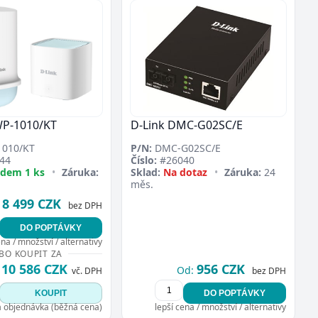
WP-1010/KT
D-Link DMC-G02SC/E
010/KT
P/N:
DMC-G02SC/E
44
Číslo:
#26040
adem 1 ks
•
Záruka:
Sklad:
Na dotaz
•
Záruka:
24
měs.
8 499 CZK
bez DPH
DO POPTÁVKY
ena / množství / alternativy
BO KOUPIT ZA
10 586 CZK
956 CZK
Od:
vč. DPH
bez DPH
KOUPIT
DO POPTÁVKY
á objednávka (běžná cena)
lepší cena / množství / alternativy