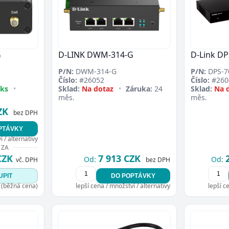
Přejít do poptávky
Zavřít
G
D-LINK DWM-314-G
D-Link DP
P/N:
DWM-314-G
P/N:
DPS-7
Číslo:
#26052
Číslo:
#260
 ks
•
Sklad:
Na dotaz
•
Záruka:
24
Sklad:
Na 
měs.
měs.
ZK
bez DPH
PTÁVKY
 / alternativy
 ZA
CZK
7 913 CZK
Od:
Od:
vč. DPH
bez DPH
UPIT
DO POPTÁVKY
 (běžná cena)
lepší cena / množství / alternativy
lepší c