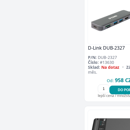
D-Link DUB-2327
P/N:
DUB-2327
Číslo:
#13630
Sklad:
Na dotaz
•
Z
měs.
958 C
Od:
DO PO
lepší cena / množství