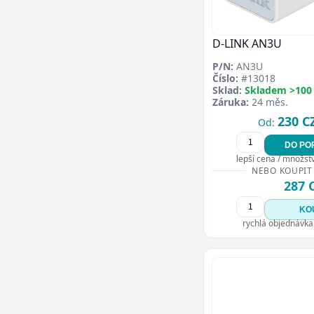
D-LINK AN3U
P/N:
AN3U
Číslo:
#13018
Sklad:
Skladem >100
Záruka:
24 měs.
230 C
Od:
DO PO
lepší cena / množství
NEBO KOUPIT
287 
KO
rychlá objednávka