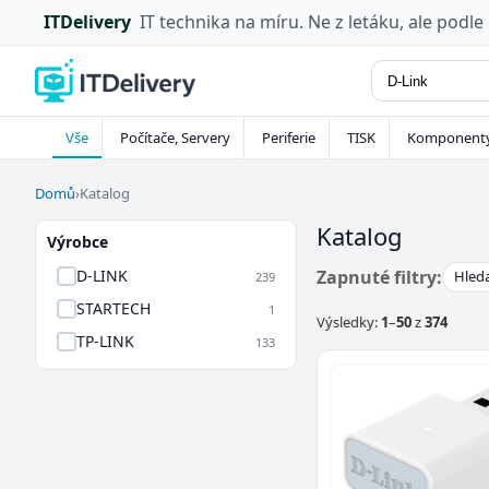
ITDelivery
IT technika na míru. Ne z letáku, ale podle
Vše
Počítače, Servery
Periferie
TISK
Komponent
Domů
›
Katalog
Katalog
Výrobce
Zapnuté filtry:
D-LINK
Hleda
239
STARTECH
1
Výsledky:
1
–
50
z
374
TP-LINK
133