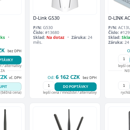
D-Link G530
D-LINK A
P/N:
G530
P/N:
AC13
Číslo:
#13680
Číslo:
#129
 ks
•
Sklad:
Na dotaz
•
Záruka:
24
Sklad:
Skl
měs.
Záruka:
24
ZK
O
bez DPH
PTÁVKY
 / alternativy
lepší c
 ZA
NE
CZK
6 162 CZK
Od:
vč. DPH
bez DPH
UPIT
DO POPTÁVKY
 (běžná cena)
lepší cena / množství / alternativy
rychl