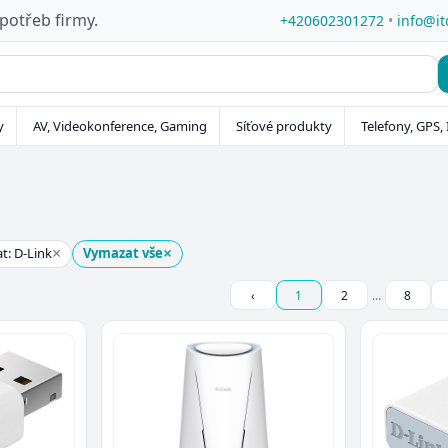
 potřeb firmy.
+420602301272
•
info@it
y
AV, Videokonference, Gaming
Síťové produkty
Telefony, GPS, 
×
×
t: D-Link
Vymazat vše
‹
1
2
…
8