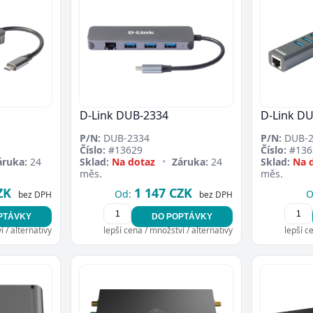
D-Link DUB-2334
D-Link D
P/N:
DUB-2334
P/N:
DUB-2
Číslo:
#13629
Číslo:
#136
áruka:
24
Sklad:
Na dotaz
•
Záruka:
24
Sklad:
Na 
měs.
měs.
ZK
1 147 CZK
Od:
O
bez DPH
bez DPH
PTÁVKY
DO POPTÁVKY
 / alternativy
lepší cena / množství / alternativy
lepší c