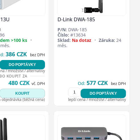
C13U
D-Link DWA-185
U
P/N:
DWA-185
96
Číslo:
#13634
adem >100 ks
•
Sklad:
Na dotaz
•
Záruka:
24
 měs.
měs.
386 CZK
d:
bez DPH
DO POPTÁVKY
ena / množství / alternativy
BO KOUPIT ZA
480 CZK
577 CZK
Od:
vč. DPH
bez DPH
KOUPIT
DO POPTÁVKY
á objednávka (běžná cena)
lepší cena / množství / alternativy