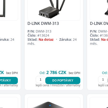
D-LINK DWM-313
D-LINK D
P/N:
DWM-313
P/N:
DWM-
Číslo:
#13624
Číslo:
#136
áruka:
24
Sklad:
Na dotaz
•
Záruka:
24
Sklad:
Na 
měs.
měs.
ZK
2 786 CZK
Od:
Od:
bez DPH
bez DPH
PTÁVKY
DO POPTÁVKY
 / alternativy
lepší cena / množství / alternativy
lepší c