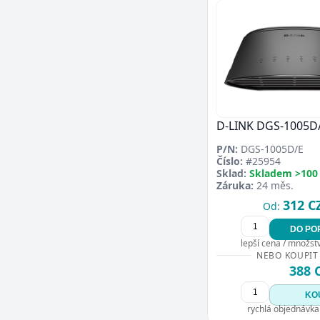
D-LINK DGS-1005D
P/N:
DGS-1005D/E
Číslo:
#25954
Sklad:
Skladem >100
Záruka:
24 měs.
312 C
Od:
DO PO
lepší cena / množství
NEBO KOUPIT
388 
KO
rychlá objednávka