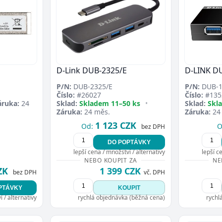
D-Link DUB-2325/E
D-LINK D
P/N:
DUB-2325/E
P/N:
DUB-1
Číslo:
#26027
Číslo:
#135
áruka:
24
Sklad:
Skladem 11–50 ks
•
Sklad:
Skl
Záruka:
24 měs.
Záruka:
24
1 123 CZK
Od:
O
bez DPH
DO POPTÁVKY
lepší cena / množství / alternativy
lepší c
NEBO KOUPIT ZA
NE
ZK
1 399 CZK
bez DPH
vč. DPH
PTÁVKY
KOUPIT
 / alternativy
rychlá objednávka (běžná cena)
rychl