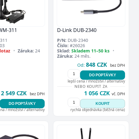
WM-311
D-Link DUB-2340
311
P/N:
DUB-2340
03
Číslo:
#26026
dotaz
•
Záruka:
24
Sklad:
Skladem 11–50 ks
•
Záruka:
24 měs.
848 CZK
Od:
bez DPH
DO POPTÁVKY
lepší cena / množství / alternativy
NEBO KOUPIT ZA
2 549 CZK
1 056 CZK
bez DPH
vč. DPH
DO POPTÁVKY
KOUPIT
ena / množství / alternativy
rychlá objednávka (běžná cena)