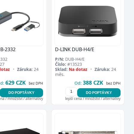
UB-2332
D-LINK DUB-H4/E
332
P/N:
DUB-H4/E
27
Číslo:
#13523
dotaz
•
Záruka:
24
Sklad:
Na dotaz
•
Záruka:
24
měs.
629 CZK
388 CZK
d:
Od:
bez DPH
bez DPH
DO POPTÁVKY
DO POPTÁVKY
ena / množství / alternativy
lepší cena / množství / alternativy