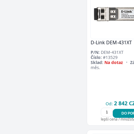
D-Link DEM-431XT
P/N:
DEM-431XT
Číslo:
#13529
Sklad:
Na dotaz
•
Z
měs.
2 842 C
Od:
DO PO
lepší cena / množství