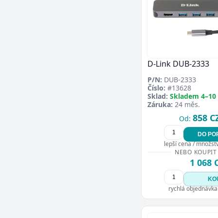
D-Link DUB-2333
P/N:
DUB-2333
Číslo:
#13628
Sklad:
Skladem 4–10
Záruka:
24 měs.
858 C
Od:
DO PO
lepší cena / množství
NEBO KOUPIT
1 068 
KO
rychlá objednávka