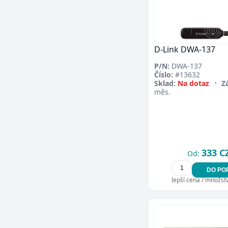
D-Link DWA-137
P/N:
DWA-137
Číslo:
#13632
Sklad:
Na dotaz
•
Z
měs.
333 C
Od:
DO PO
lepší cena / množství