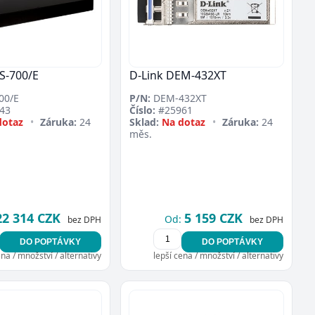
S-700/E
D-Link DEM-432XT
00/E
P/N:
DEM-432XT
43
Číslo:
#25961
dotaz
•
Záruka:
24
Sklad:
Na dotaz
•
Záruka:
24
měs.
22 314 CZK
5 159 CZK
Od:
bez DPH
bez DPH
DO POPTÁVKY
DO POPTÁVKY
ena / množství / alternativy
lepší cena / množství / alternativy