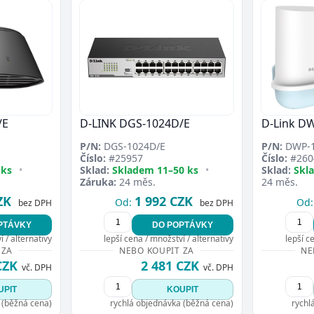
/E
D-LINK DGS-1024D/E
D-Link D
P/N:
DGS-1024D/E
P/N:
DWP-1
Číslo:
#25957
Číslo:
#260
 ks
•
Sklad:
Skladem 11–50 ks
•
Sklad:
Skl
Záruka:
24 měs.
24 měs.
ZK
1 992 CZK
Od:
Od:
bez DPH
bez DPH
PTÁVKY
DO POPTÁVKY
 / alternativy
lepší cena / množství / alternativy
lepší c
 ZA
NEBO KOUPIT ZA
NE
CZK
2 481 CZK
vč. DPH
vč. DPH
UPIT
KOUPIT
 (běžná cena)
rychlá objednávka (běžná cena)
rychl