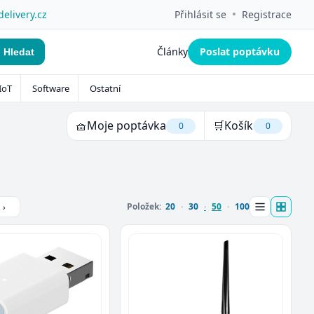
•
delivery.cz
Přihlásit se
Registrace
Články
Poslat poptávku
Hledat
IoT
Software
Ostatní
🧺
Moje poptávka
🛒
Košík
0
0
Položek:
20
30
50
100
›