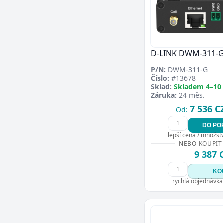
D-LINK DWM-311-
P/N:
DWM-311-G
Číslo:
#13678
Sklad:
Skladem 4–10
Záruka:
24 měs.
7 536 C
Od:
DO PO
lepší cena / množství
NEBO KOUPIT
9 387 
KO
rychlá objednávka