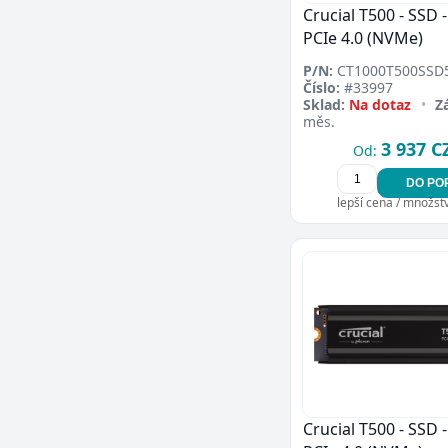
Crucial T500 - SSD -
PCIe 4.0 (NVMe)
P/N:
CT1000T500SSD
Číslo:
#33997
Sklad:
Na dotaz
•
Z
měs.
3 937 C
Od:
DO PO
lepší cena / množství
Crucial T500 - SSD -