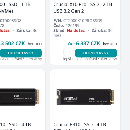
00 - SSD - 1 TB -
Crucial X10 Pro - SSD - 2 TB -
(NVMe)
USB 3.2 Gen 2
0T500SSD8
P/N:
CT2000X10PROSSD9
78
Číslo:
#26199
dotaz
•
Záruka:
36
Sklad:
Na dotaz
•
Záruka:
36
měs.
3 502 CZK
6 337 CZK
Od:
bez DPH
bez DPH
DO POPTÁVKY
DO POPTÁVKY
ena / množství / alternativy
lepší cena / množství / alternativy
10 - SSD - 4 TB -
Crucial P310 - SSD - 4 TB -