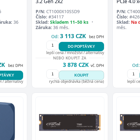
3.2 Gen 2x2
PCIe 4.0 
5
P/N:
CT1000X10SSD9
P/N:
CT400
Číslo:
#34117
Číslo:
#426
áruka:
36
Sklad:
Skladem 11–50 ks
•
Sklad:
Na 
Záruka:
36 měs.
měs.
3 113 CZK
Od:
bez DPH
DO POPTÁVKY
lepší cena / množství / alternativy
NEBO KOUPIT ZA
ZK
3 878 CZK
Od:
bez DPH
vč. DPH
PTÁVKY
KOUPIT
 / alternativy
rychlá objednávka (běžná cena)
lepší c