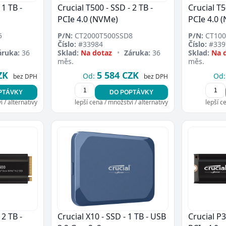
 1 TB -
Crucial T500 - SSD - 2 TB -
Crucial T5
Přejít do poptávky
Zavřít
PCIe 4.0 (NVMe)
PCIe 4.0 
5
P/N:
CT2000T500SSD8
P/N:
CT100
Číslo:
#33984
Číslo:
#339
áruka:
36
Sklad:
Na dotaz
•
Záruka:
36
Sklad:
Na 
měs.
měs.
ZK
5 584 CZK
Od:
Od:
bez DPH
bez DPH
PTÁVKY
DO POPTÁVKY
 / alternativy
lepší cena / množství / alternativy
lepší c
 2 TB -
Crucial X10 - SSD - 1 TB - USB
Crucial P3