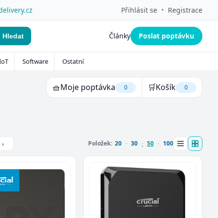
•
delivery.cz
Přihlásit se
Registrace
Články
Poslat poptávku
Hledat
IoT
Software
Ostatní
🧺
Moje poptávka
🛒
Košík
0
0
Položek:
20
30
50
100
›