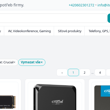
 potřeb firmy.
+420602301272
•
info@it
y
AV, Videokonference, Gaming
Síťové produkty
Telefony, GPS, 
×
×
t: Crucial
Vymazat vše
‹
1
2
…
4