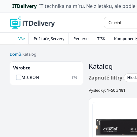
ITDelivery
IT technika na míru. Ne z letáku, ale podle
Vše
Počítače, Servery
Periferie
TISK
Komponent
Domů
›
Katalog
Katalog
Výrobce
Zapnuté filtry:
MICRON
Hleda
179
Výsledky:
1
–
50
z
181