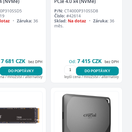
x4 (NVMe)
PCIe 4.0 x4 (NVMe)
0P310SSD5
P/N:
CT4000P310SSD8
19
Číslo:
#42614
dotaz
•
Záruka:
36
Sklad:
Na dotaz
•
Záruka:
36
měs.
7 681 CZK
7 415 CZK
Od:
bez DPH
bez DPH
DO POPTÁVKY
DO POPTÁVKY
ena / množství / alternativy
lepší cena / množství / alternativy