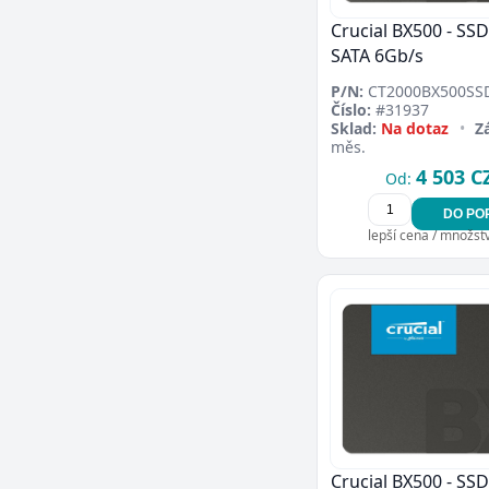
Crucial BX500 - SSD 
SATA 6Gb/s
P/N:
CT2000BX500SS
Číslo:
#31937
Sklad:
Na dotaz
•
Z
měs.
4 503 C
Od:
DO PO
lepší cena / množství
Crucial BX500 - SSD 