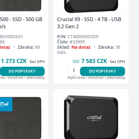
X500 - SSD - 500 GB
Crucial X9 - SSD - 4 TB - USB
b/s
3.2 Gen 2
BX500SSD1
P/N:
CT4000X9SSD9
68
Číslo:
#33995
dotaz
•
Záruka:
60
Sklad:
Na dotaz
•
Záruka:
36
měs.
1 273 CZK
7 583 CZK
Od:
bez DPH
bez DPH
DO POPTÁVKY
DO POPTÁVKY
ena / množství / alternativy
lepší cena / množství / alternativy