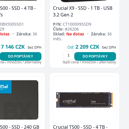
500 - SSD - 4 TB -
Crucial X9 - SSD - 1 TB - USB
/s
3.2 Gen 2
0BX500SSD1
P/N:
CT1000X9SSD9
29
Číslo:
#26206
dotaz
•
Záruka:
36
Sklad:
Na dotaz
•
Záruka:
36
měs.
7 146 CZK
2 209 CZK
Od:
bez DPH
bez DPH
DO POPTÁVKY
DO POPTÁVKY
ena / množství / alternativy
lepší cena / množství / alternativy
X500 - SSD - 240 GB
Crucial T500 - SSD - 4 TB -