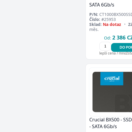
SATA 6Gb/s
P/N:
CT1000BX500SS
Číslo:
#25953
Sklad:
Na dotaz
•
Z
měs.
2 386 C
Od:
DO PO
lepší cena / množství
Crucial BX500 - SSD
- SATA 6Gb/s