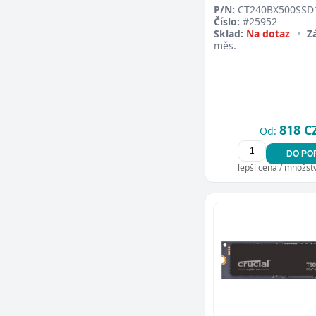
P/N:
CT240BX500SSD
Číslo:
#25952
Sklad:
Na dotaz
•
Z
měs.
818 C
Od:
DO PO
lepší cena / množství