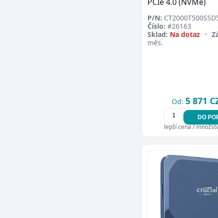
PCIe 4.0 (NVMe)
P/N:
CT2000T500SSD
Číslo:
#26163
Sklad:
Na dotaz
•
Z
měs.
5 871 C
Od:
DO PO
lepší cena / množství