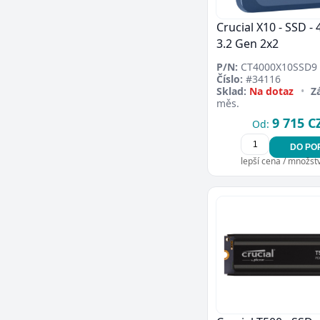
Crucial X10 - SSD - 
3.2 Gen 2x2
P/N:
CT4000X10SSD9
Číslo:
#34116
Sklad:
Na dotaz
•
Z
měs.
9 715 C
Od:
DO PO
lepší cena / množství