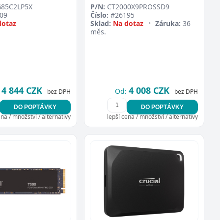
85C2LP5X
P/N:
CT2000X9PROSSD9
09
Číslo:
#26195
dotaz
Sklad:
Na dotaz
•
Záruka:
36
měs.
4 844 CZK
4 008 CZK
Od:
bez DPH
bez DPH
DO POPTÁVKY
DO POPTÁVKY
ena / množství / alternativy
lepší cena / množství / alternativy