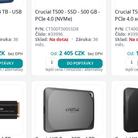
4 TB - USB
Crucial T500 - SSD - 500 GB -
Crucial T5
PCIe 4.0 (NVMe)
PCIe 4.0 
P/N:
CT500T500SSD8
P/N:
CT400
Číslo:
#33996
Číslo:
#339
áruka:
36
Sklad:
Na dotaz
•
Záruka:
36
Sklad:
Na 
měs.
měs.
ZK
2 405 CZK
Od:
Od:
bez DPH
bez DPH
PTÁVKY
DO POPTÁVKY
 / alternativy
lepší cena / množství / alternativy
lepší c