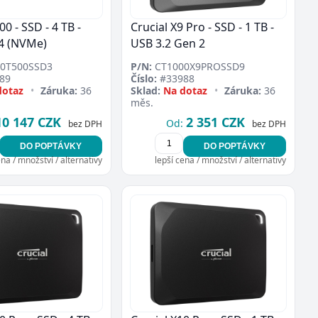
00 - SSD - 4 TB -
Crucial X9 Pro - SSD - 1 TB -
x4 (NVMe)
USB 3.2 Gen 2
0T500SSD3
P/N:
CT1000X9PROSSD9
89
Číslo:
#33988
dotaz
•
Záruka:
36
Sklad:
Na dotaz
•
Záruka:
36
měs.
10 147 CZK
2 351 CZK
Od:
bez DPH
bez DPH
DO POPTÁVKY
DO POPTÁVKY
ena / množství / alternativy
lepší cena / množství / alternativy