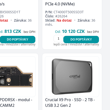
b/s
PCIe 4.0 (NVMe)
BX500SSD1T
P/N:
CT4000T500SSD3T
26
Číslo:
#26264
dotaz
•
Záruka:
36
Sklad:
Na dotaz
•
Záruka:
36
měs.
813 CZK
10 120 CZK
d:
Od:
bez DPH
bez DPH
DO POPTÁVKY
DO POPTÁVKY
ena / množství / alternativy
lepší cena / množství / alternativy
 LPDDR5X - modul -
Crucial X9 Pro - SSD - 2 TB -
LPCAMM2
USB 3.2 Gen 2