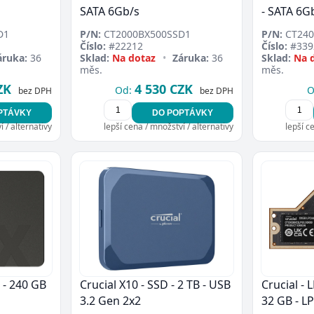
SATA 6Gb/s
- SATA 6G
D1
P/N:
CT2000BX500SSD1
P/N:
CT240
Číslo:
#22212
Číslo:
#339
áruka:
36
Sklad:
Na dotaz
•
Záruka:
36
Sklad:
Na 
měs.
měs.
ZK
4 530 CZK
Od:
O
bez DPH
bez DPH
PTÁVKY
DO POPTÁVKY
 / alternativy
lepší cena / množství / alternativy
lepší c
 - 240 GB
Crucial X10 - SSD - 2 TB - USB
Crucial -
3.2 Gen 2x2
32 GB - 