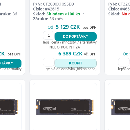
1
P/N:
CT2000X10SSD9
P/N:
CT32G
Číslo:
#42615
Číslo:
#465
áruka:
36
Sklad:
Skladem >100 ks
•
Sklad:
Na 
Záruka:
36 měs.
5 129 CZK
Od:
bez DPH
DO POPTÁVKY
lepší cena / množství / alternativy
NEBO KOUPIT ZA
ZK
6 389 CZK
Od:
bez DPH
vč. DPH
PTÁVKY
KOUPIT
 / alternativy
rychlá objednávka (běžná cena)
lepší c