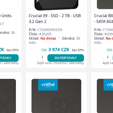
0 Units
Crucial X9 - SSD - 2 TB - USB
Crucial B
3.2 Gen 2
- SATA 6G
-T
P/N:
CT2000X9SSD9
P/N:
CT500
áruka:
36
Číslo:
#26205
Číslo:
#339
Sklad:
Na dotaz
•
Záruka:
36
Sklad:
Na 
měs.
měs.
ZK
3 974 CZK
Od:
Od:
bez DPH
bez DPH
PTÁVKY
DO POPTÁVKY
 / alternativy
lepší cena / množství / alternativy
lepší c