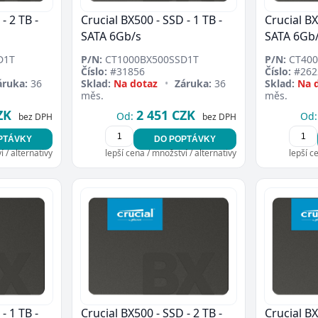
- 2 TB -
Crucial BX500 - SSD - 1 TB -
Crucial BX
SATA 6Gb/s
SATA 6Gb
D1T
P/N:
CT1000BX500SSD1T
P/N:
CT400
Číslo:
#31856
Číslo:
#262
áruka:
36
Sklad:
Na dotaz
•
Záruka:
36
Sklad:
Na 
měs.
měs.
ZK
2 451 CZK
Od:
Od:
bez DPH
bez DPH
PTÁVKY
DO POPTÁVKY
 / alternativy
lepší cena / množství / alternativy
lepší c
- 1 TB -
Crucial BX500 - SSD - 2 TB -
Crucial B