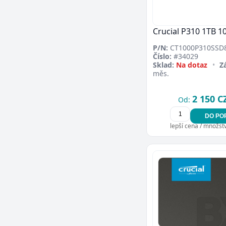
Crucial P310 1TB 1
P/N:
CT1000P310SSD8
Číslo:
#34029
Sklad:
Na dotaz
•
Z
měs.
2 150 C
Od:
DO PO
lepší cena / množství