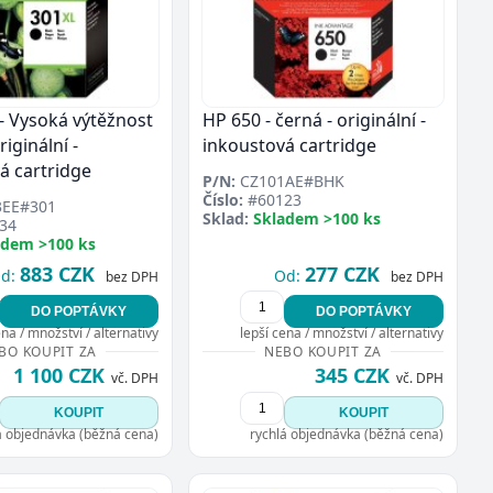
- Vysoká výtěžnost
HP 650 - černá - originální -
riginální -
inkoustová cartridge
á cartridge
P/N:
CZ101AE#BHK
Číslo:
#60123
EE#301
Sklad:
Skladem >100 ks
34
adem >100 ks
883 CZK
277 CZK
d:
Od:
bez DPH
bez DPH
DO POPTÁVKY
DO POPTÁVKY
ena / množství / alternativy
lepší cena / množství / alternativy
BO KOUPIT ZA
NEBO KOUPIT ZA
1 100 CZK
345 CZK
vč. DPH
vč. DPH
KOUPIT
KOUPIT
á objednávka (běžná cena)
rychlá objednávka (běžná cena)