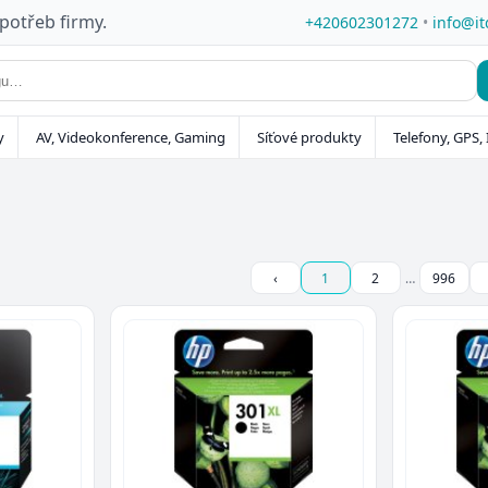
 potřeb firmy.
+420602301272
•
info@it
y
AV, Videokonference, Gaming
Síťové produkty
Telefony, GPS, 
‹
1
2
…
996