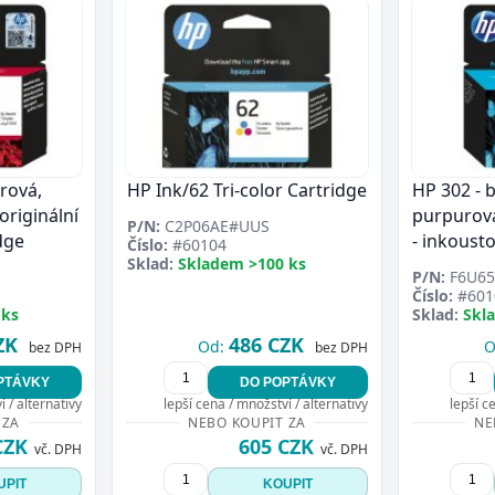
rová,
HP Ink/62 Tri-color Cartridge
HP 302 - 
originální
purpurová,
P/N:
C2P06AE#UUS
dge
- inkoust
Číslo:
#60104
Sklad:
Skladem >100 ks
P/N:
F6U65
Číslo:
#601
 ks
Sklad:
Skl
ZK
486 CZK
Od:
O
bez DPH
bez DPH
PTÁVKY
DO POPTÁVKY
 / alternativy
lepší cena / množství / alternativy
lepší c
 ZA
NEBO KOUPIT ZA
NE
CZK
605 CZK
vč. DPH
vč. DPH
UPIT
KOUPIT