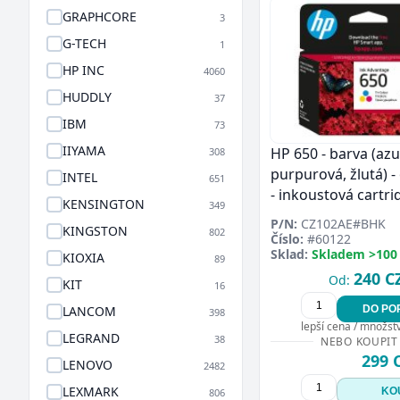
GRAPHCORE
3
G-TECH
1
HP INC
4060
HUDDLY
37
IBM
73
IIYAMA
HP 650 - barva (azu
308
purpurová, žlutá) - 
INTEL
651
- inkoustová cartri
KENSINGTON
349
P/N:
CZ102AE#BHK
KINGSTON
802
Číslo:
#60122
Sklad:
Skladem >100
KIOXIA
89
240 C
Od:
KIT
16
DO PO
LANCOM
398
lepší cena / množství
LEGRAND
38
NEBO KOUPIT
299 
LENOVO
2482
LEXMARK
KO
806