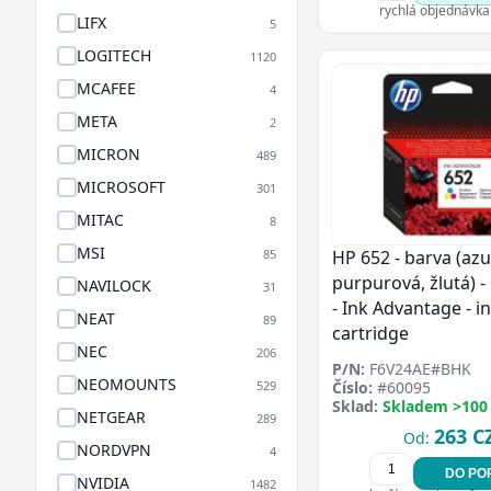
rychlá objednávka
LIFX
5
LOGITECH
1120
MCAFEE
4
META
2
MICRON
489
MICROSOFT
301
MITAC
8
MSI
85
HP 652 - barva (azu
purpurová, žlutá) - 
NAVILOCK
31
- Ink Advantage - 
NEAT
89
cartridge
NEC
206
P/N:
F6V24AE#BHK
NEOMOUNTS
529
Číslo:
#60095
Sklad:
Skladem >100
NETGEAR
289
263 C
Od:
NORDVPN
4
DO PO
NVIDIA
1482