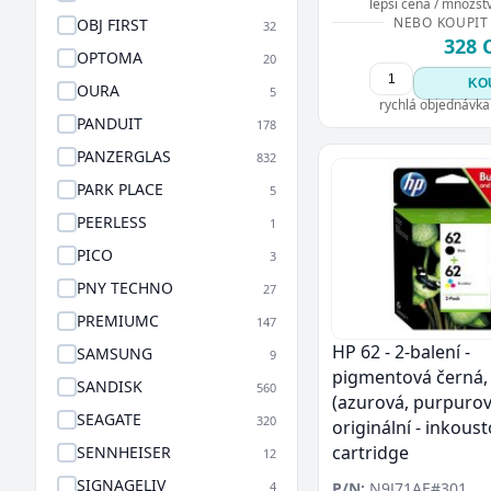
lepší cena / množství
NEBO KOUPIT
OBJ FIRST
32
328 
OPTOMA
20
KO
OURA
5
rychlá objednávka
PANDUIT
178
PANZERGLAS
832
PARK PLACE
5
PEERLESS
1
PICO
3
PNY TECHNO
27
PREMIUMC
147
HP 62 - 2-balení -
SAMSUNG
9
pigmentová černá,
SANDISK
560
(azurová, purpurová
SEAGATE
320
originální - inkous
cartridge
SENNHEISER
12
SIGNAGELIV
4
P/N:
N9J71AE#301