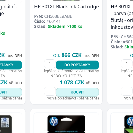
ginální -
HP 301XL Black Ink Cartridge
HP 301XL 
ge
- barva (
P/N:
CH563EE#ABE
žlutá) - or
Číslo:
#60141
Sklad:
Skladem >100 ks
inkoustov
 ks
P/N:
CH56
Číslo:
#601
Sklad:
Skl
ZK
866 CZK
Od:
O
bez DPH
bez DPH
PTÁVKY
DO POPTÁVKY
 / alternativy
lepší cena / množství / alternativy
lepší c
 ZA
NEBO KOUPIT ZA
NE
CZK
1 078 CZK
vč. DPH
vč. DPH
UPIT
KOUPIT
 (běžná cena)
rychlá objednávka (běžná cena)
rychl