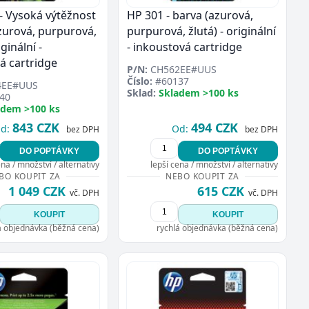
- Vysoká výtěžnost
HP 301 - barva (azurová,
azurová, purpurová,
purpurová, žlutá) - originální
iginální -
- inkoustová cartridge
á cartridge
P/N:
CH562EE#UUS
Číslo:
#60137
4EE#UUS
Sklad:
Skladem >100 ks
40
adem >100 ks
843 CZK
494 CZK
d:
Od:
bez DPH
bez DPH
DO POPTÁVKY
DO POPTÁVKY
ena / množství / alternativy
lepší cena / množství / alternativy
BO KOUPIT ZA
NEBO KOUPIT ZA
1 049 CZK
615 CZK
vč. DPH
vč. DPH
KOUPIT
KOUPIT
á objednávka (běžná cena)
rychlá objednávka (běžná cena)