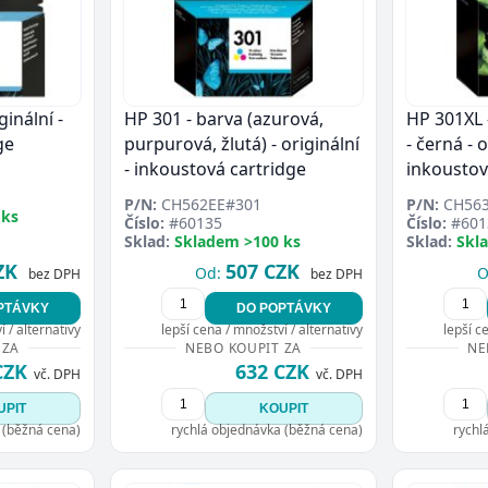
ginální -
HP 301 - barva (azurová,
HP 301XL 
ge
purpurová, žlutá) - originální
- černá - o
- inkoustová cartridge
inkoustov
P/N:
CH562EE#301
P/N:
CH563
 ks
Číslo:
#60135
Číslo:
#601
Sklad:
Skladem >100 ks
Sklad:
Skl
ZK
507 CZK
Od:
O
bez DPH
bez DPH
PTÁVKY
DO POPTÁVKY
 / alternativy
lepší cena / množství / alternativy
lepší c
 ZA
NEBO KOUPIT ZA
NE
CZK
632 CZK
vč. DPH
vč. DPH
UPIT
KOUPIT
 (běžná cena)
rychlá objednávka (běžná cena)
rychl