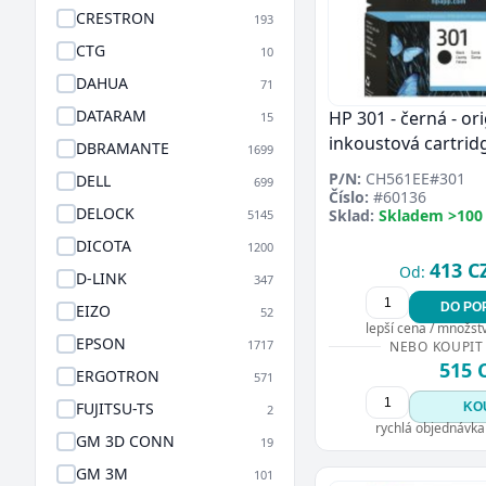
CRESTRON
193
CTG
10
DAHUA
71
DATARAM
HP 301 - černá - ori
15
inkoustová cartrid
DBRAMANTE
1699
P/N:
CH561EE#301
DELL
699
Číslo:
#60136
DELOCK
Sklad:
Skladem >100
5145
DICOTA
1200
413 C
Od:
D-LINK
347
DO PO
EIZO
52
lepší cena / množství
EPSON
1717
NEBO KOUPIT
515 
ERGOTRON
571
FUJITSU-TS
KO
2
rychlá objednávka
GM 3D CONN
19
GM 3M
101