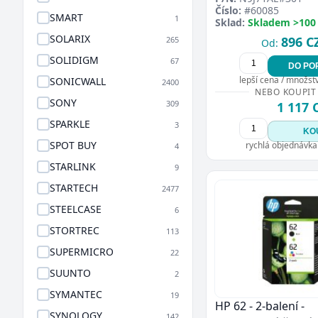
Číslo:
#60085
SMART
1
Sklad:
Skladem >100
SOLARIX
896 C
265
Od:
SOLIDIGM
67
DO PO
lepší cena / množství
SONICWALL
2400
NEBO KOUPIT
SONY
309
1 117 
SPARKLE
3
KO
SPOT BUY
rychlá objednávka
4
STARLINK
9
STARTECH
2477
STEELCASE
6
STORTREC
113
SUPERMICRO
22
SUUNTO
2
SYMANTEC
19
HP 62 - 2-balení -
SYNOLOGY
142