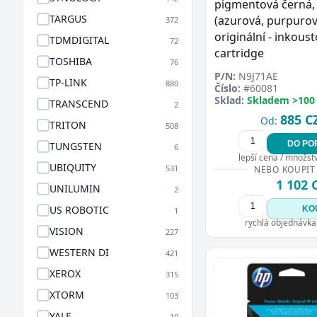
pigmentová černá,
TARGUS
(azurová, purpurová
372
originální - inkous
TDMDIGITAL
72
cartridge
TOSHIBA
76
P/N:
N9J71AE
TP-LINK
880
Číslo:
#60081
Sklad:
Skladem >100
TRANSCEND
2
885 C
Od:
TRITON
508
DO PO
TUNGSTEN
6
lepší cena / množství
UBIQUITY
531
NEBO KOUPIT
1 102 
UNILUMIN
2
US ROBOTIC
KO
1
rychlá objednávka
VISION
227
WESTERN DI
421
XEROX
315
XTORM
103
YALE
10