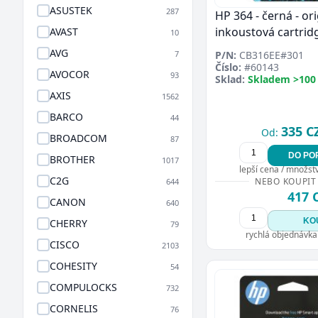
ASUSTEK
287
HP 364 - černá - ori
inkoustová cartrid
AVAST
10
AVG
7
P/N:
CB316EE#301
Číslo:
#60143
AVOCOR
93
Sklad:
Skladem >100
AXIS
1562
BARCO
44
335 C
Od:
BROADCOM
87
DO PO
BROTHER
1017
lepší cena / množství
C2G
NEBO KOUPIT
644
417 
CANON
640
KO
CHERRY
79
rychlá objednávka
CISCO
2103
COHESITY
54
COMPULOCKS
732
CORNELIS
76