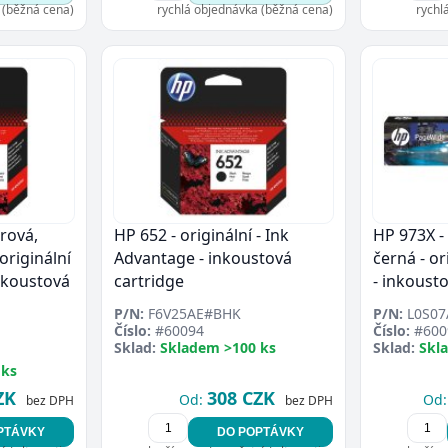
 (běžná cena)
rychlá objednávka (běžná cena)
rychl
rová,
HP 652 - originální - Ink
HP 973X -
originální
Advantage - inkoustová
černá - or
inkoustová
cartridge
- inkoust
P/N:
F6V25AE#BHK
P/N:
L0S07
Číslo:
#60094
Číslo:
#600
Sklad:
Skladem >100 ks
Sklad:
Skl
 ks
ZK
308 CZK
Od:
Od:
bez DPH
bez DPH
PTÁVKY
DO POPTÁVKY