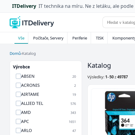
ITDelivery
IT technika na míru. Ne z letáku, ale podle
Vše
Počítače, Servery
Periferie
TISK
Komponent
Domů
›
Katalog
Katalog
Výrobce
ABSEN
20
Výsledky:
1
–
50
z
49787
ACRONIS
2
AIRTAME
19
ALLIED TEL
576
AMD
343
APC
1651
ARLO
47