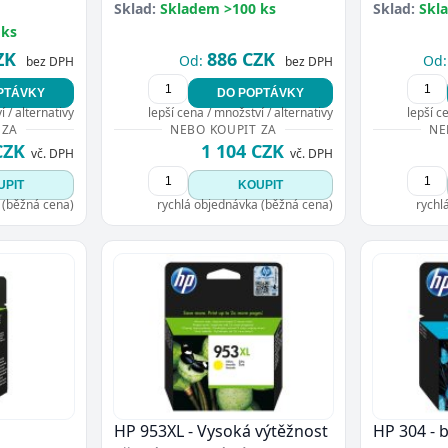
Sklad:
Skladem >100 ks
Sklad:
Skl
 ks
ZK
886 CZK
Od:
Od:
bez DPH
bez DPH
PTÁVKY
DO POPTÁVKY
 / alternativy
lepší cena / množství / alternativy
lepší c
 ZA
NEBO KOUPIT ZA
NE
CZK
1 104 CZK
vč. DPH
vč. DPH
UPIT
KOUPIT
 (běžná cena)
rychlá objednávka (běžná cena)
rychl
HP 953XL - Vysoká výtěžnost
HP 304 - 