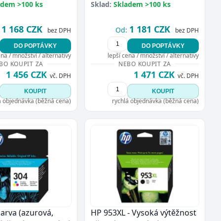
adem >100 ks
Sklad:
Skladem >100 ks
1 168 CZK
1 181 CZK
Od:
bez DPH
bez DPH
DO POPTÁVKY
DO POPTÁVKY
ena / množství / alternativy
lepší cena / množství / alternativy
BO KOUPIT ZA
NEBO KOUPIT ZA
1 456 CZK
1 471 CZK
vč. DPH
vč. DPH
KOUPIT
KOUPIT
á objednávka (běžná cena)
rychlá objednávka (běžná cena)
barva (azurová,
HP 953XL - Vysoká výtěžnost