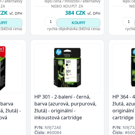
 / alternativy
lepší cena / množství / alternativy
lepší c
Přejít do poptávky
Zavřít
 ZA
NEBO KOUPIT ZA
NE
CZK
384 CZK
vč. DPH
vč. DPH
UPIT
KOUPIT
 (běžná cena)
rychlá objednávka (běžná cena)
rychl
HP 301 - 2-balení - černá,
HP 364 - 4
 barva
barva (azurová, purpurová,
žlutá, az
, žlutá) -
žlutá) - originální -
originální
tová
inkoustová cartridge
cartridge
P/N:
N9J72AE
P/N:
N9J73
Číslo:
#60084
Číslo:
#600