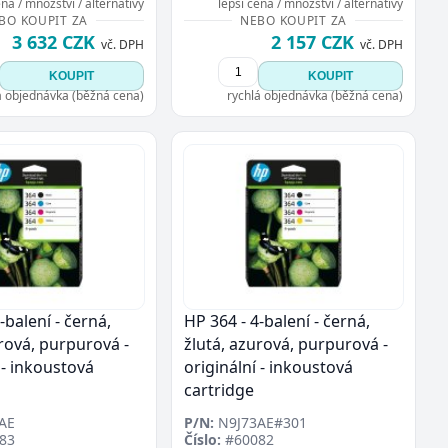
ena / množství / alternativy
lepší cena / množství / alternativy
BO KOUPIT ZA
NEBO KOUPIT ZA
3 632 CZK
2 157 CZK
vč. DPH
vč. DPH
KOUPIT
KOUPIT
á objednávka (běžná cena)
rychlá objednávka (běžná cena)
-balení - černá,
HP 364 - 4-balení - černá,
urová, purpurová -
žlutá, azurová, purpurová -
 - inkoustová
originální - inkoustová
cartridge
AE
P/N:
N9J73AE#301
83
Číslo:
#60082