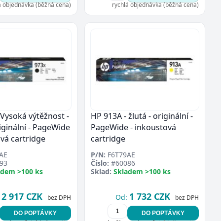
á objednávka (běžná cena)
rychlá objednávka (běžná cena)
 Vysoká výtěžnost -
HP 913A - žlutá - originální -
iginální - PageWide
PageWide - inkoustová
ová cartridge
cartridge
AE
P/N:
F6T79AE
93
Číslo:
#60086
adem >100 ks
Sklad:
Skladem >100 ks
2 917 CZK
1 732 CZK
Od:
bez DPH
bez DPH
DO POPTÁVKY
DO POPTÁVKY