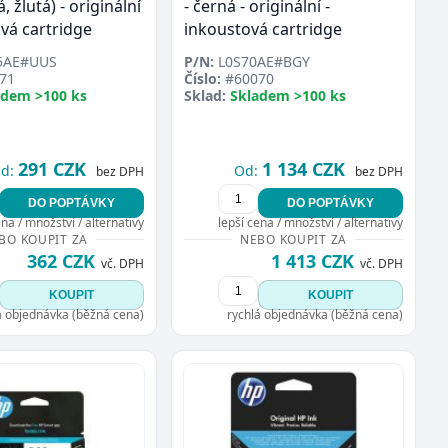
 žlutá) - originální
- černá - originální -
ová cartridge
inkoustová cartridge
5AE#UUS
P/N:
L0S70AE#BGY
71
Číslo:
#60070
adem >100 ks
Sklad:
Skladem >100 ks
291 CZK
1 134 CZK
d:
Od:
bez DPH
bez DPH
DO POPTÁVKY
DO POPTÁVKY
ena / množství / alternativy
lepší cena / množství / alternativy
BO KOUPIT ZA
NEBO KOUPIT ZA
362 CZK
1 413 CZK
vč. DPH
vč. DPH
KOUPIT
KOUPIT
á objednávka (běžná cena)
rychlá objednávka (běžná cena)