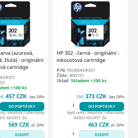
barva (azurová,
HP 302 - černá - originální -
 žlutá) - originální
inkoustová cartridge
ová cartridge
P/N:
F6U66AE#301
Číslo:
#60101
AE#301
Sklad:
Skladem >100 ks
03
adem >100 ks
457 CZK
373 CZK
d:
Od:
bez DPH
bez DPH
DO POPTÁVKY
DO POPTÁVKY
ena / množství / alternativy
lepší cena / množství / alternativy
BO KOUPIT ZA
NEBO KOUPIT ZA
569 CZK
463 CZK
vč. DPH
vč. DPH
KOUPIT
KOUPIT