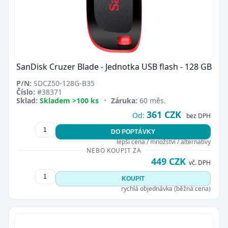
SanDisk Cruzer Blade - Jednotka USB flash - 128 GB
P/N:
SDCZ50-128G-B35
Číslo:
#38371
Sklad:
Skladem >100 ks
•
Záruka:
60 měs.
361 CZK
Od:
bez DPH
DO POPTÁVKY
lepší cena / množství / alternativy
NEBO KOUPIT ZA
449 CZK
vč. DPH
KOUPIT
rychlá objednávka (běžná cena)