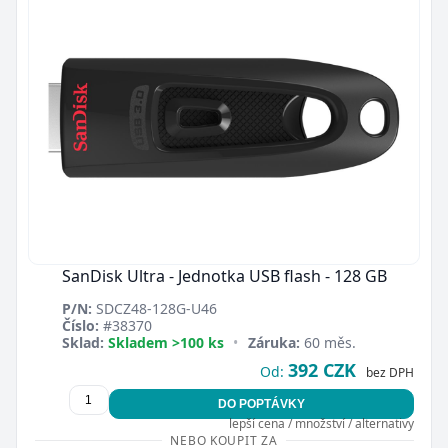
SanDisk Ultra - Jednotka USB flash - 128 GB
P/N:
SDCZ48-128G-U46
Číslo:
#38370
Sklad:
Skladem >100 ks
•
Záruka:
60 měs.
392 CZK
Od:
bez DPH
DO POPTÁVKY
lepší cena / množství / alternativy
NEBO KOUPIT ZA