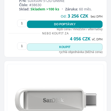
P/N:
SDIXS0N-512G-GN6NE
Číslo:
#38630
Sklad:
Skladem >100 ks
•
Záruka:
60 měs.
3 256 CZK
Od:
bez DPH
DO POPTÁVKY
lepší cena / množství / alternativy
NEBO KOUPIT ZA
4 056 CZK
vč. DPH
KOUPIT
rychlá objednávka (běžná cena)