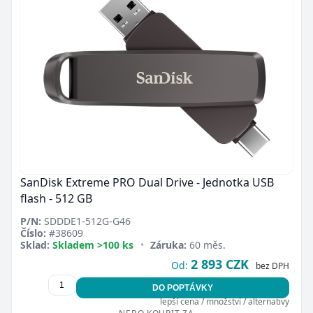
SanDisk Extreme PRO Dual Drive - Jednotka USB
flash - 512 GB
P/N:
SDDDE1-512G-G46
Číslo:
#38609
Sklad:
Skladem >100 ks
•
Záruka:
60 měs.
2 893 CZK
Od:
bez DPH
DO POPTÁVKY
lepší cena / množství / alternativy