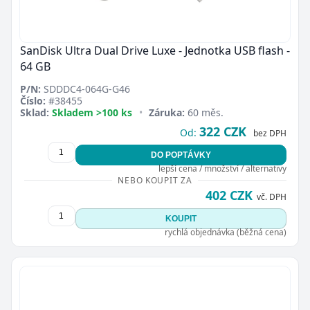
SanDisk Ultra Dual Drive Luxe - Jednotka USB flash -
64 GB
P/N:
SDDDC4-064G-G46
Číslo:
#38455
Sklad:
Skladem >100 ks
•
Záruka:
60 měs.
322 CZK
Od:
bez DPH
DO POPTÁVKY
lepší cena / množství / alternativy
NEBO KOUPIT ZA
402 CZK
vč. DPH
KOUPIT
rychlá objednávka (běžná cena)