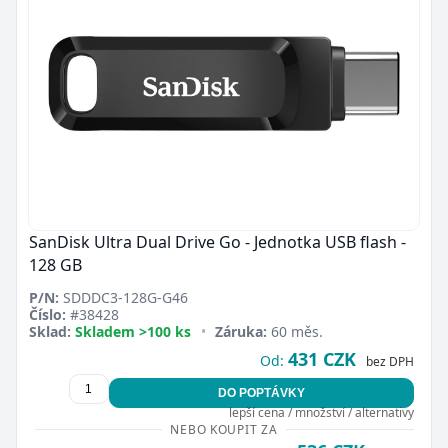
SanDisk Ultra Dual Drive Go - Jednotka USB flash -
128 GB
P/N:
SDDDC3-128G-G46
Číslo:
#38428
Sklad:
Skladem >100 ks
•
Záruka:
60 měs.
431 CZK
Od:
bez DPH
DO POPTÁVKY
lepší cena / množství / alternativy
NEBO KOUPIT ZA