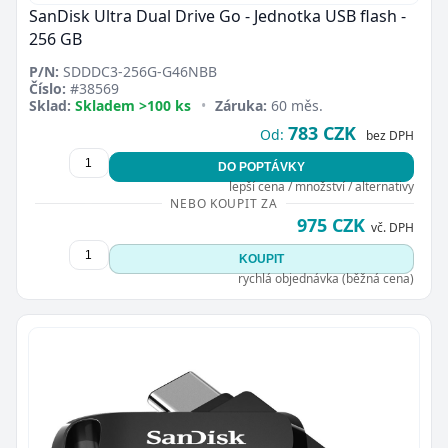
SanDisk Ultra Dual Drive Go - Jednotka USB flash -
256 GB
P/N:
SDDDC3-256G-G46NBB
Číslo:
#38569
Sklad:
Skladem >100 ks
•
Záruka:
60 měs.
783 CZK
Od:
bez DPH
DO POPTÁVKY
lepší cena / množství / alternativy
NEBO KOUPIT ZA
975 CZK
vč. DPH
KOUPIT
rychlá objednávka (běžná cena)