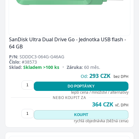
SanDisk Ultra Dual Drive Go - Jednotka USB flash -
64 GB
P/N:
SDDDC3-064G-G46AG
Číslo:
#38573
Sklad:
Skladem >100 ks
•
Záruka:
60 měs.
293 CZK
Od:
bez DPH
DO POPTÁVKY
lepší cena / množství / alternativy
NEBO KOUPIT ZA
364 CZK
vč. DPH
KOUPIT
rychlá objednávka (běžná cena)