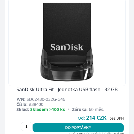
SanDisk Ultra Fit - Jednotka USB flash - 32 GB
P/N:
SDCZ430-032G-G46
Číslo:
#38400
Sklad:
Skladem >100 ks
•
Záruka:
60 měs.
214 CZK
Od:
bez DPH
DO POPTÁVKY
lepší cena / množství / alternativy