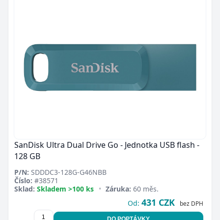
SanDisk Ultra Dual Drive Go - Jednotka USB flash -
128 GB
P/N:
SDDDC3-128G-G46NBB
Číslo:
#38571
Sklad:
Skladem >100 ks
•
Záruka:
60 měs.
431 CZK
Od:
bez DPH
DO POPTÁVKY