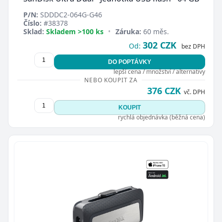
P/N:
SDDDC2-064G-G46
Číslo:
#38378
Sklad:
Skladem >100 ks
•
Záruka:
60 měs.
302 CZK
Od:
bez DPH
DO POPTÁVKY
lepší cena / množství / alternativy
NEBO KOUPIT ZA
376 CZK
vč. DPH
KOUPIT
rychlá objednávka (běžná cena)