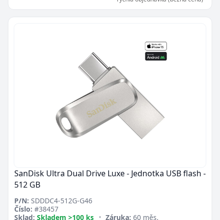
SanDisk Ultra Dual Drive Luxe - Jednotka USB flash -
512 GB
P/N:
SDDDC4-512G-G46
Číslo:
#38457
Sklad:
Skladem >100 ks
•
Záruka:
60 měs.