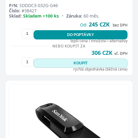
P/N:
SDDDC3-032G-G46
Číslo:
#38427
Sklad:
Skladem >100 ks
•
Záruka:
60 měs.
245 CZK
Od:
bez DPH
DO POPTÁVKY
lepší cena / množství / alternativy
Zavřít
NEBO KOUPIT ZA
306 CZK
vč. DPH
KOUPIT
rychlá objednávka (běžná cena)