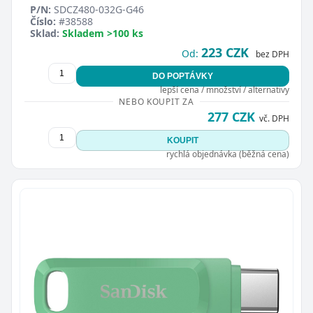
P/N:
SDCZ480-032G-G46
Číslo:
#38588
Sklad:
Skladem >100 ks
223 CZK
Od:
bez DPH
DO POPTÁVKY
lepší cena / množství / alternativy
NEBO KOUPIT ZA
277 CZK
vč. DPH
KOUPIT
rychlá objednávka (běžná cena)