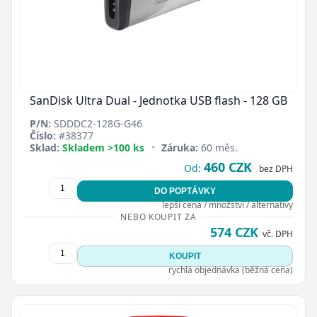
SanDisk Ultra Dual - Jednotka USB flash - 128 GB
P/N:
SDDDC2-128G-G46
Číslo:
#38377
Sklad:
Skladem >100 ks
•
Záruka:
60 měs.
460 CZK
Od:
bez DPH
DO POPTÁVKY
lepší cena / množství / alternativy
NEBO KOUPIT ZA
574 CZK
vč. DPH
KOUPIT
rychlá objednávka (běžná cena)