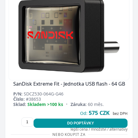
SanDisk Extreme Fit - Jednotka USB flash - 64 GB
P/N:
SDCZ530-064G-G46
Číslo:
#38653
Sklad:
Skladem >100 ks
•
Záruka:
60 měs.
575 CZK
Od:
bez DPH
DO POPTÁVKY
lepší cena / množství / alternativy
NEBO KOUPIT ZA