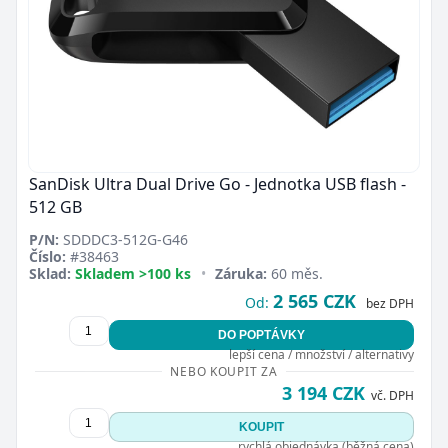
SanDisk Ultra Dual Drive Go - Jednotka USB flash -
512 GB
P/N:
SDDDC3-512G-G46
Číslo:
#38463
Sklad:
Skladem >100 ks
•
Záruka:
60 měs.
2 565 CZK
Od:
bez DPH
DO POPTÁVKY
lepší cena / množství / alternativy
NEBO KOUPIT ZA
3 194 CZK
vč. DPH
KOUPIT
rychlá objednávka (běžná cena)