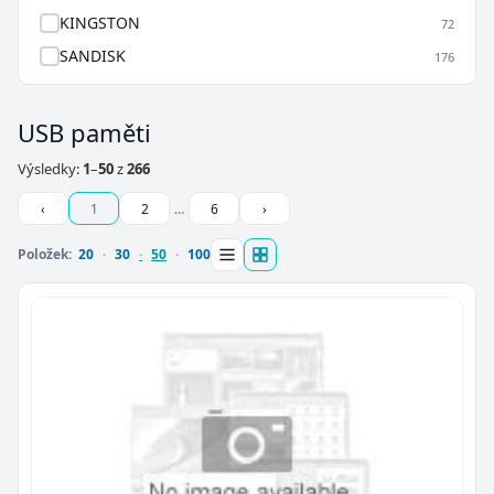
KINGSTON
72
SANDISK
176
USB paměti
Výsledky:
1
–
50
z
266
‹
1
2
…
6
›
Položek:
20
30
50
100