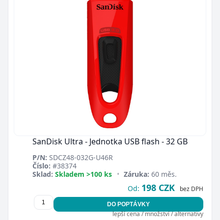
SanDisk Ultra - Jednotka USB flash - 32 GB
P/N:
SDCZ48-032G-U46R
Číslo:
#38374
Sklad:
Skladem >100 ks
•
Záruka:
60 měs.
198 CZK
Od:
bez DPH
DO POPTÁVKY
lepší cena / množství / alternativy