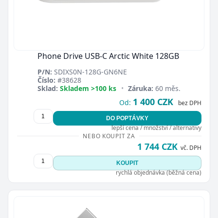
Phone Drive USB-C Arctic White 128GB
P/N:
SDIXS0N-128G-GN6NE
Číslo:
#38628
Sklad:
Skladem >100 ks
•
Záruka:
60 měs.
1 400 CZK
Od:
bez DPH
DO POPTÁVKY
lepší cena / množství / alternativy
NEBO KOUPIT ZA
1 744 CZK
vč. DPH
KOUPIT
rychlá objednávka (běžná cena)