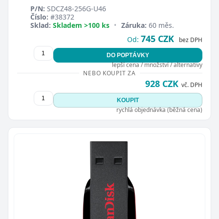
P/N:
SDCZ48-256G-U46
Číslo:
#38372
Sklad:
Skladem >100 ks
•
Záruka:
60 měs.
745 CZK
Od:
bez DPH
DO POPTÁVKY
lepší cena / množství / alternativy
NEBO KOUPIT ZA
928 CZK
vč. DPH
KOUPIT
rychlá objednávka (běžná cena)