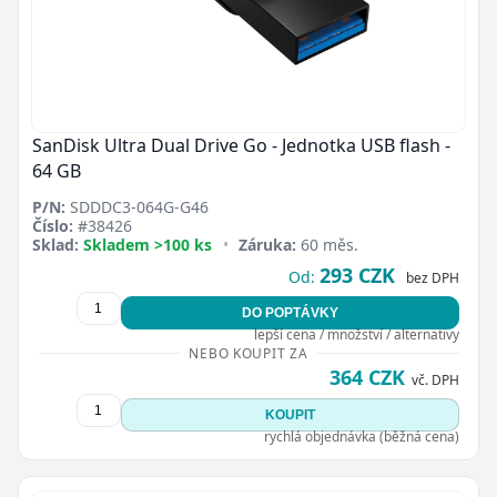
SanDisk Ultra Dual Drive Go - Jednotka USB flash -
64 GB
P/N:
SDDDC3-064G-G46
Číslo:
#38426
Sklad:
Skladem >100 ks
•
Záruka:
60 měs.
293 CZK
Od:
bez DPH
DO POPTÁVKY
lepší cena / množství / alternativy
NEBO KOUPIT ZA
364 CZK
vč. DPH
KOUPIT
rychlá objednávka (běžná cena)