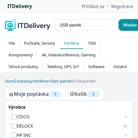
ITDelivery
•
Přihlásit se
Registrace
Hledat
Vše
Počítače, Servery
Periferie
TISK
Komponenty
AV, Videokonference, Gaming
Síťové produkty
Telefony, GPS, IoT
Software
Ostatní
Domů
›
Katalog
›
Periferie
›
Flash paměti
›
USB paměti
🧺
Moje poptávka
🛒
Košík
0
0
Výrobce
CISCO
1
DELOCK
15
HP INC
1