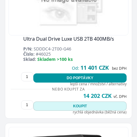
Ultra Dual Drive Luxe USB 2TB 400MB/s
P/N:
SDDDC4-2T00-G46
Číslo:
#46025
Sklad:
Skladem >100 ks
11 401 CZK
Od:
bez DPH
DO POPTÁVKY
lepší cena / množství / alternativy
NEBO KOUPIT ZA
14 202 CZK
vč. DPH
KOUPIT
rychlá objednávka (běžná cena)